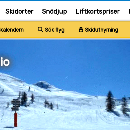
Skidorter
Snödjup
Liftkortspriser
kalendern
Sök flyg
Skiduthyrning
io