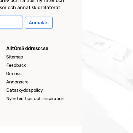
sbrev och få tips, nyheter och
or och annat skidrelaterat.
Anmälan
AlltOmSkidresor.se
Sitemap
Feedback
Om oss
Annonsera
Dataskyddspolicy
Nyheter, tips och inspiration