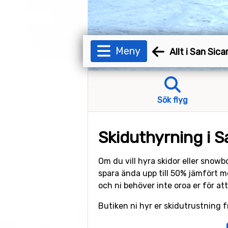
Meny
Allt i San Sica
Sök flyg
Skiduthyrning i S
Om du vill hyra skidor eller snow
spara ända upp till 50% jämfört me
och ni behöver inte oroa er för at
Butiken ni hyr er skidutrustning f