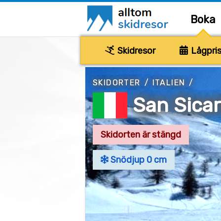
Boka
Skidresor
Lågpris
SKIDORTER
/
ITALIEN
/
San Sicar
Skidorten är stängd
Snödjup 0 cm