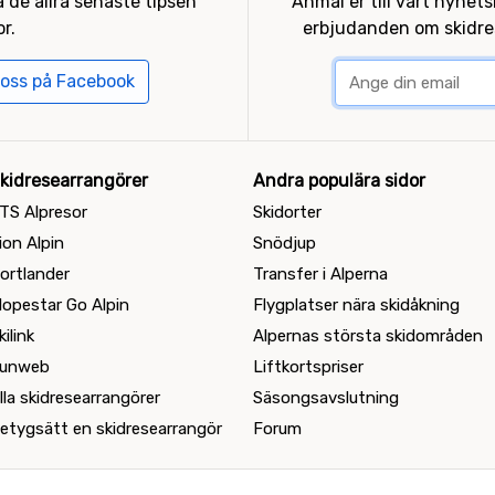
 de allra senaste tipsen
Anmäl er till vårt nyhet
r.
erbjudanden om skidres
 oss på Facebook
kidresearrangörer
Andra populära sidor
TS Alpresor
Skidorter
ion Alpin
Snödjup
ortlander
Transfer i Alperna
lopestar Go Alpin
Flygplatser nära skidåkning
kilink
Alpernas största skidområden
unweb
Liftkortspriser
lla skidresearrangörer
Säsongsavslutning
etygsätt en skidresearrangör
Forum