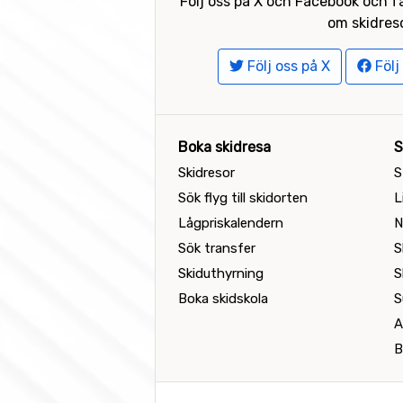
Följ oss på X och Facebook och få
om skidreso
Följ oss på X
Följ
Boka skidresa
S
Skidresor
S
Sök flyg till skidorten
L
Lågpriskalendern
N
Sök transfer
S
Skiduthyrning
S
Boka skidskola
S
A
B