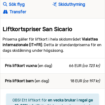
Sök flyg
Skiduthyrning
Transfer
Liftkortspriser San Sicario
Priserna gäller för liftkort i hela skidområdet
Vialattea
internazionale (IT+FR)
. Detta är standardpriserna för en
dags skidåkning under högsäsong.
Pris liftkort vuxna
(en dag)
66 EUR
(ca 723 kr)
Pris liftkort barn
(en dag)
18 EUR
(ca 197 kr)
OBS! Ett liftkort för
en vecka brukar i regel ge