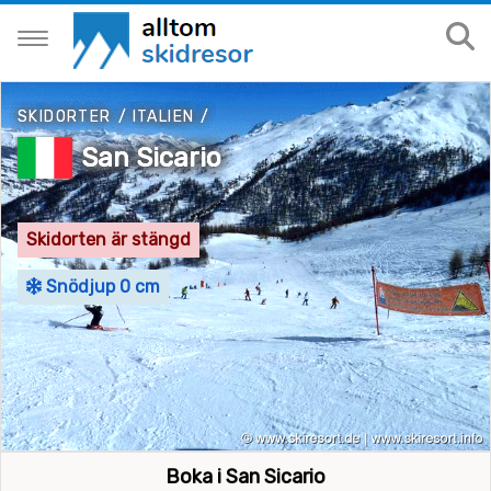
SKIDORTER
/
ITALIEN
/
San Sicario
Skidorten är stängd
Snödjup 0 cm
Boka i San Sicario