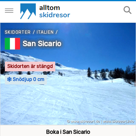
SKIDORTER
/
ITALIEN
/
San Sicario
Skidorten är stängd
Snödjup 0 cm
Boka i San Sicario