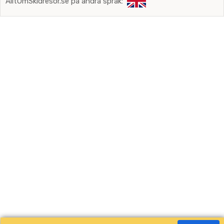
AlltOmSkidresor.se på andra språk: