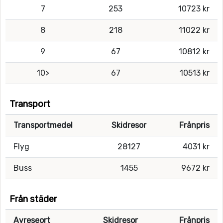
7
253
10723 kr
8
218
11022 kr
9
67
10812 kr
10>
67
10513 kr
Transport
Transportmedel
Skidresor
Frånpris
Flyg
28127
4031 kr
Buss
1455
9672 kr
Från städer
Avreseort
Skidresor
Frånpris