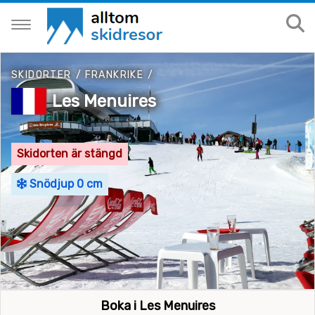
SKIDORTER
/
FRANKRIKE
/
Les Menuires
Skidorten är stängd
Snödjup 0 cm
Boka i Les Menuires