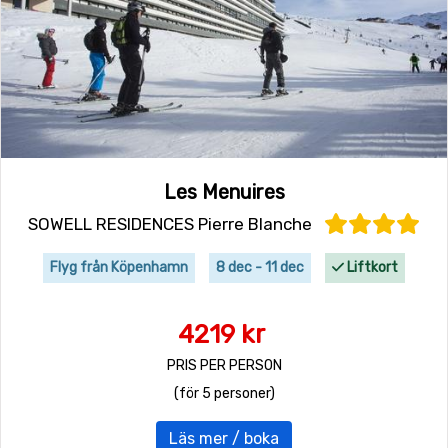
Les Menuires
SOWELL RESIDENCES Pierre Blanche
Flyg från Köpenhamn
8 dec - 11 dec
Liftkort
4219 kr
PRIS PER PERSON
(för 5 personer)
Läs mer / boka