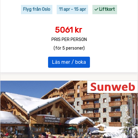
Flyg från Oslo
11 apr - 15 apr
Liftkort
5061 kr
PRIS PER PERSON
(för 5 personer)
Läs mer / boka