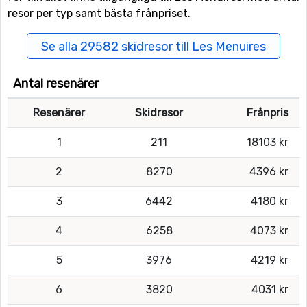
resor per typ samt bästa frånpriset.
Se alla 29582 skidresor till Les Menuires
Antal resenärer
Resenärer
Skidresor
Frånpris
1
211
18103 kr
2
8270
4396 kr
3
6442
4180 kr
4
6258
4073 kr
5
3976
4219 kr
6
3820
4031 kr