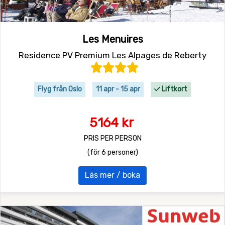
Les Menuires
Residence PV Premium Les Alpages de Reberty
Flyg från Oslo
11 apr - 15 apr
Liftkort
5164 kr
PRIS PER PERSON
(för 6 personer)
Läs mer / boka