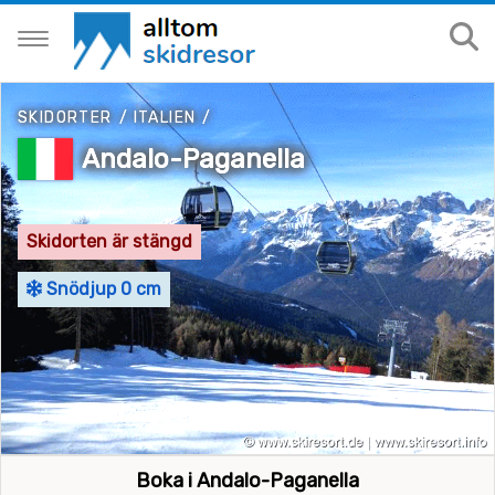
SKIDORTER
/
ITALIEN
/
Andalo-Paganella
Skidorten är stängd
Snödjup 0 cm
Boka i Andalo-Paganella