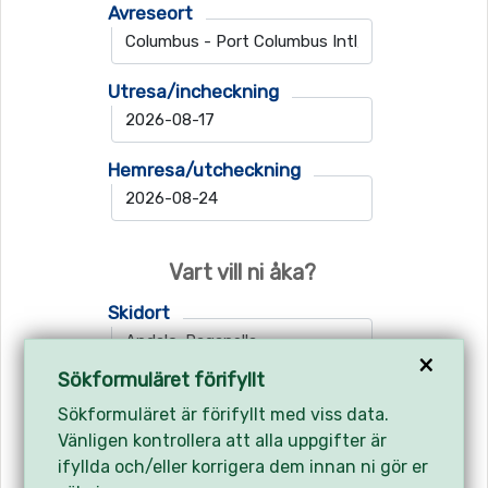
Avreseort
Utresa/incheckning
Hemresa/utcheckning
Vart vill ni åka?
Skidort
×
Sökformuläret förifyllt
Flygplats 1
Sökformuläret är förifyllt med viss data.
Vänligen kontrollera att alla uppgifter är
ifyllda och/eller korrigera dem innan ni gör er
Flygplats 2