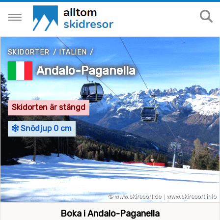
SKIDORTER
/
ITALIEN
/
Andalo-Paganella
Skidorten är stängd
Snödjup 0 cm
Boka i Andalo-Paganella