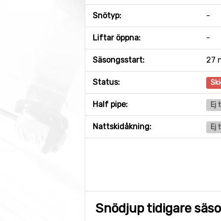
Snötyp:
-
Liftar öppna:
-
Säsongsstart:
27 
Status:
Ski
Half pipe:
Ej 
Nattskidåkning:
Ej 
Snödjup tidigare säs