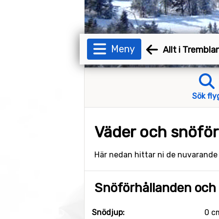
Meny
Allt i Trembla
Sök fly
Väder och snöför
Här nedan hittar ni de nuvarand
Snöförhållanden och 
Snödjup:
0 c