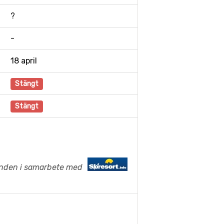
?
-
18 april
Stängt
Stängt
anden i samarbete med