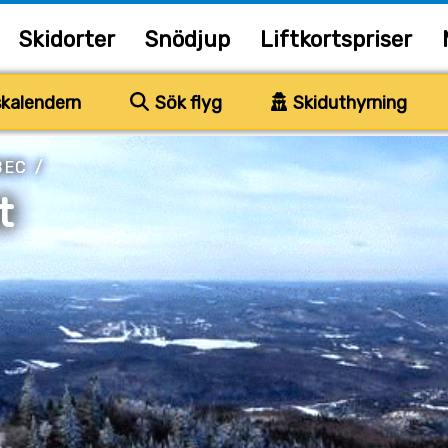
Skidorter
Snödjup
Liftkortspriser
kalendern
Sök flyg
Skiduthyrning
BEC
/
t