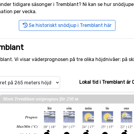
r under tidigare säsonger i Tremblant? Ni kan se hur snödju
ation per vecka.
Se historiskt snödjup i Tremblant här
emblant
lant. Vi visar väderprognosen på tre olika höjdnivåer: på sk
Lokal tid i Tremblant är 