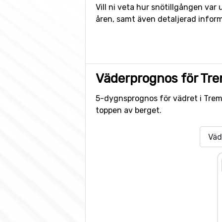
Vill ni veta hur snötillgången va
åren, samt även detaljerad inform
Väderprognos för Tr
5-dygnsprognos för vädret i Tremb
toppen av berget.