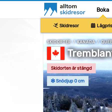
Boka
Skidresor
Lågpris
SKIDORTER
/
KANADA
/
QUE
Tremblan
Skidorten är stängd
Snödjup 0 cm