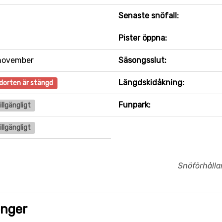
Senaste snöfall:
Pister öppna:
november
Säsongsslut:
Längdskidåkning:
dorten är stängd
Funpark:
tillgängligt
tillgängligt
Snöförhåll
onger