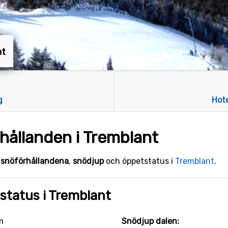
nt
g
Hot
hållanden i Tremblant
e
snöförhållandena
,
snödjup
och öppetstatus i
Tremblant
.
status i Tremblant
m
Snödjup dalen: