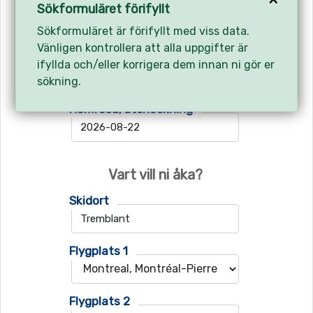
Avreseort
Sökformuläret förifyllt
Sökformuläret är förifyllt med viss data.
Vänligen kontrollera att alla uppgifter är
Utresa/incheckning
ifyllda och/eller korrigera dem innan ni gör er
sökning.
Hemresa/utcheckning
Vart vill ni åka?
Skidort
Flygplats 1
Flygplats 2