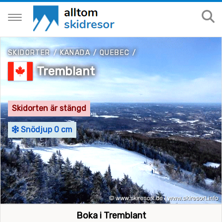
SKIDORTER
/
KANADA
/
QUEBEC
/
Tremblant
Skidorten är stängd
Snödjup 0 cm
Boka i Tremblant