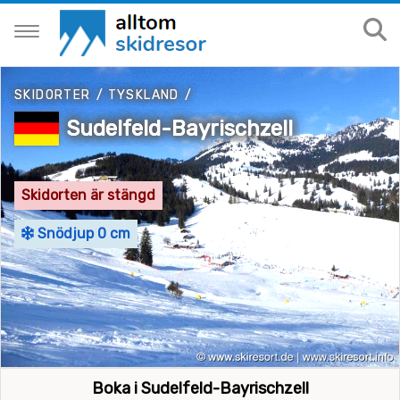
SKIDORTER
/
TYSKLAND
/
Sudelfeld-Bayrischzell
Skidorten är stängd
Snödjup 0 cm
Boka i Sudelfeld-Bayrischzell