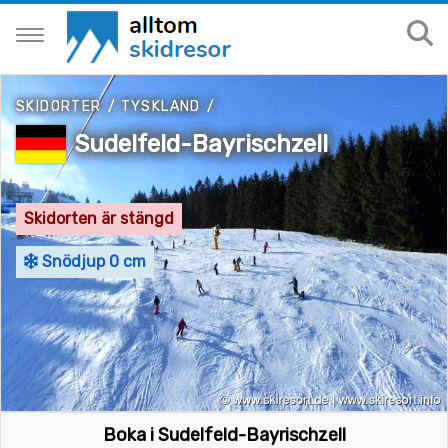
SKIDORTER
/
TYSKLAND
/
Sudelfeld-Bayrischzell
Skidorten är stängd
Snödjup 0 cm
Boka i Sudelfeld-Bayrischzell