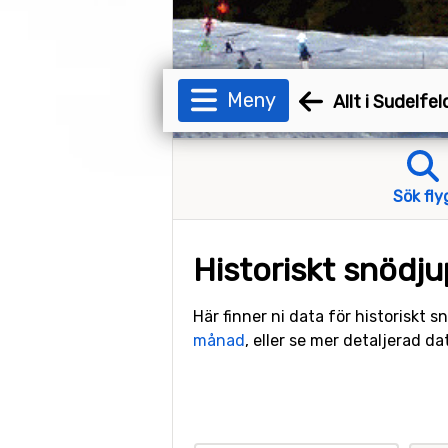
Meny
Allt i Sudelfe
Sök fly
Historiskt snödju
Här finner ni data för historiskt 
månad
, eller se mer detaljerad d