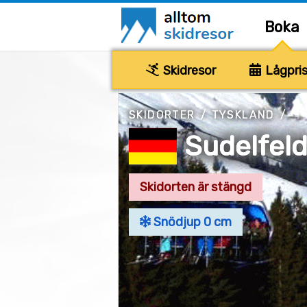
Boka
Skidresor
Lågpris
SKIDORTER
/
TYSKLAND
/
Sudelfeld
Skidorten är stängd
Snödjup 0 cm