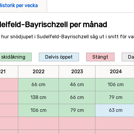
Historik per vecka
delfeld-Bayrischzell per månad
r hur snödjupet i Sudelfeld-Bayrischzell såg ut i snitt för
 skidåkning
Delvis öppet
Stängt
Da
21
2022
2023
2024
66 cm
46 cm
106 cm
138 cm
66 cm
79 cm
106 cm
79 cm
63 cm