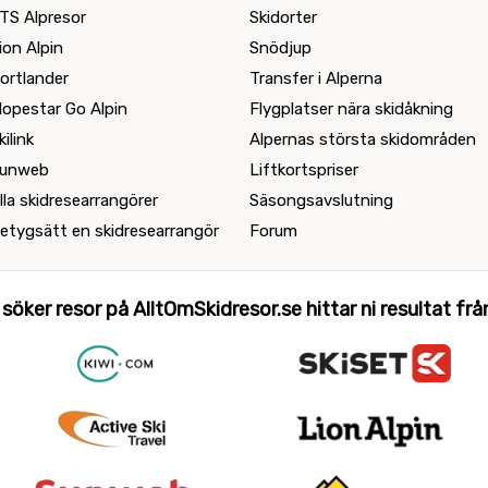
TS Alpresor
Skidorter
ion Alpin
Snödjup
ortlander
Transfer i Alperna
lopestar Go Alpin
Flygplatser nära skidåkning
kilink
Alpernas största skidområden
unweb
Liftkortspriser
lla skidresearrangörer
Säsongsavslutning
etygsätt en skidresearrangör
Forum
 söker resor på AlltOmSkidresor.se hittar ni resultat från 