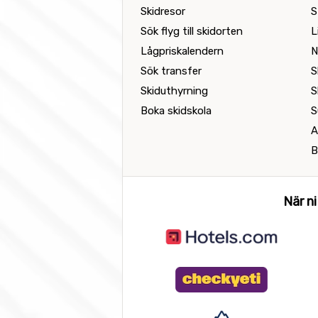
Skidresor
S
Sök flyg till skidorten
L
Lågpriskalendern
N
Sök transfer
S
Skiduthyrning
S
Boka skidskola
S
A
B
När ni