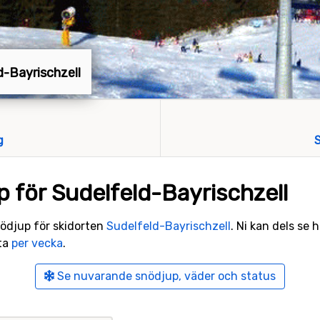
ld-Bayrischzell
g
S
p för Sudelfeld-Bayrischzell
snödjup för skidorten
Sudelfeld-Bayrischzell
. Ni kan dels se 
ata
per vecka
.
Se nuvarande snödjup, väder och status