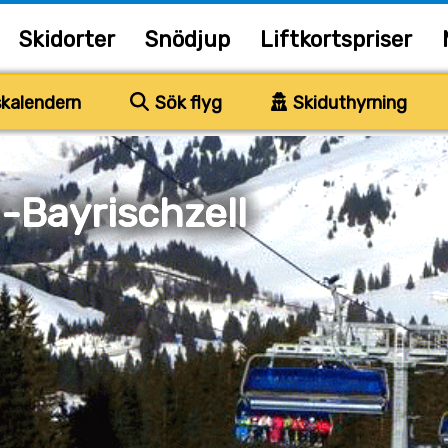
Skidorter
Snödjup
Liftkortspriser
kalendern
Sök flyg
Skiduthyrning
-Bayrischzell