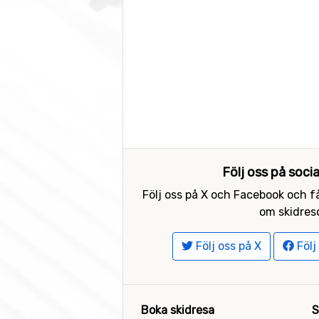
Följ oss på soci
Följ oss på X och Facebook och få
om skidreso
Följ oss på X
Följ
Boka skidresa
S