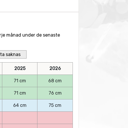
 varje månad under de senaste
ta saknas
2025
2026
71 cm
68 cm
71 cm
76 cm
64 cm
75 cm