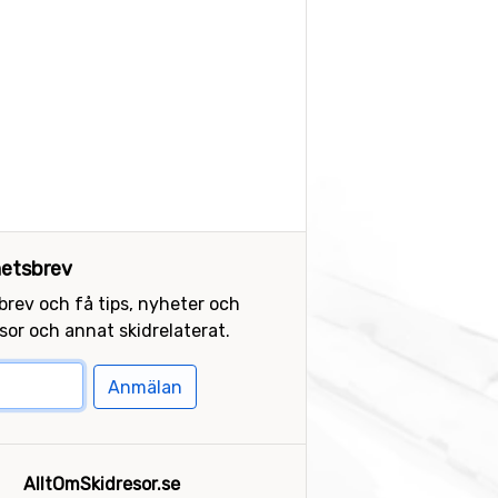
etsbrev
sbrev och få tips, nyheter och
or och annat skidrelaterat.
Anmälan
AlltOmSkidresor.se