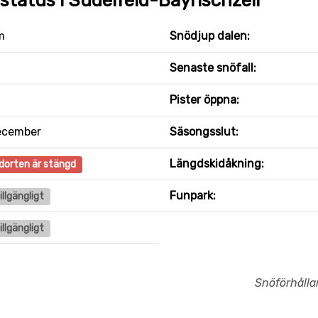
status i Sudelfeld-Bayrischzell
m
Snödjup dalen:
Senaste snöfall:
Pister öppna:
ecember
Säsongsslut:
Längdskidåkning:
dorten är stängd
Funpark:
tillgängligt
tillgängligt
Snöförhåll