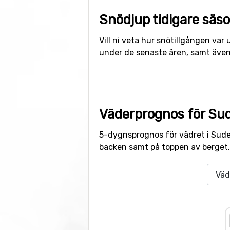
Snödjup tidigare säs
Vill ni veta hur snötillgången va
under de senaste åren, samt även
Väderprognos för Sud
5-dygnsprognos för vädret i Sudelf
backen samt på toppen av berget.