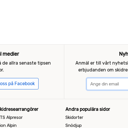
al medier
Nyh
 de allra senaste tipsen
Anmäl er till vårt nyhet
r.
erbjudanden om skidres
 oss på Facebook
kidresearrangörer
Andra populära sidor
TS Alpresor
Skidorter
ion Alpin
Snödjup