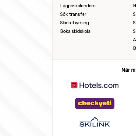
Lågpriskalendern
N
Sök transfer
S
Skiduthyrning
S
Boka skidskola
S
A
B
När ni