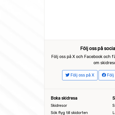
Följ oss på soci
Följ oss på X och Facebook och få
om skidreso
Följ oss på X
Följ
Boka skidresa
S
Skidresor
S
Sök flyg till skidorten
L