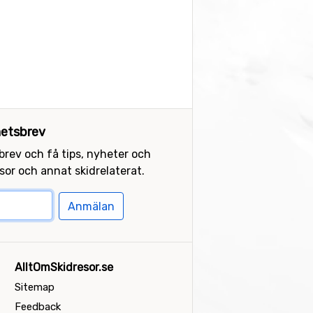
etsbrev
sbrev och få tips, nyheter och
or och annat skidrelaterat.
Anmälan
AlltOmSkidresor.se
Sitemap
Feedback