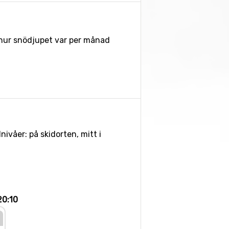
e hur snödjupet var per månad
ivåer: på skidorten, mitt i
20:10