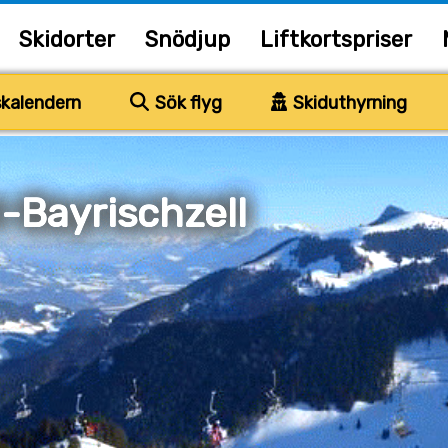
Skidorter
Snödjup
Liftkortspriser
kalendern
Sök flyg
Skiduthyrning
-Bayrischzell