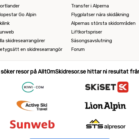
ortlander
Transfer i Alperna
lopestar Go Alpin
Flygplatser nära skidåkning
kilink
Alpernas största skidområden
unweb
Liftkortspriser
lla skidresearrangörer
Säsongsavslutning
etygsätt en skidresearrangör
Forum
 söker resor på AlltOmSkidresor.se hittar ni resultat från 