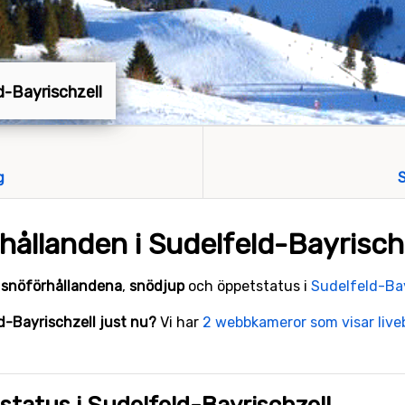
ld-Bayrischzell
g
S
ållanden i Sudelfeld-Bayrisch
e
snöförhållandena
,
snödjup
och öppetstatus i
Sudelfeld-Bay
eld-Bayrischzell just nu?
Vi har
2 webbkameror som visar liveb