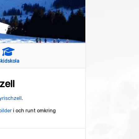
kidskola
zell
rischzell
.
ilder
i och runt omkring