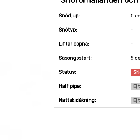
Snöförhållanden och 
Snödjup:
0 c
Snötyp:
-
Liftar öppna:
-
Säsongsstart:
5 d
Status:
Ski
Half pipe:
Ej 
Nattskidåkning:
Ej 