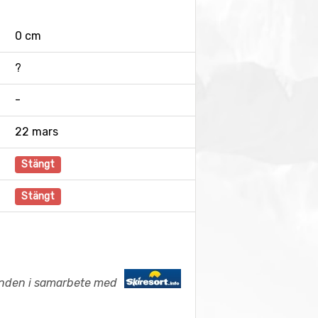
0 cm
?
-
22 mars
Stängt
Stängt
anden i samarbete med