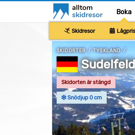
Boka
Skidresor
Lågpris
SKIDORTER
/
TYSKLAND
/
Sudelfeld
Skidorten är stängd
Snödjup 0 cm