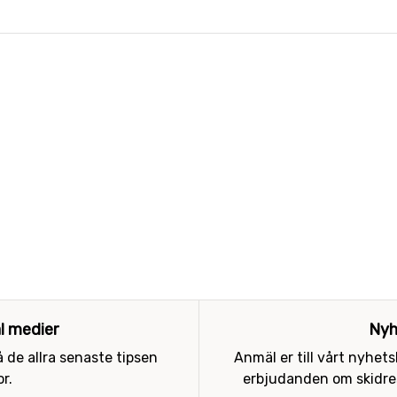
al medier
Nyh
 de allra senaste tipsen
Anmäl er till vårt nyhet
r.
erbjudanden om skidres