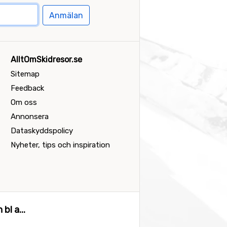
Anmälan
AlltOmSkidresor.se
Sitemap
Feedback
Om oss
Annonsera
Dataskyddspolicy
Nyheter, tips och inspiration
bl a...