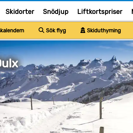
Skidorter
Snödjup
Liftkortspriser
kalendern
Sök flyg
Skiduthyrning
Oulx