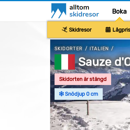
Boka
Skidresor
Lågpris
SKIDORTER
/
ITALIEN
/
Sauze d'
Skidorten är stängd
Snödjup 0 cm