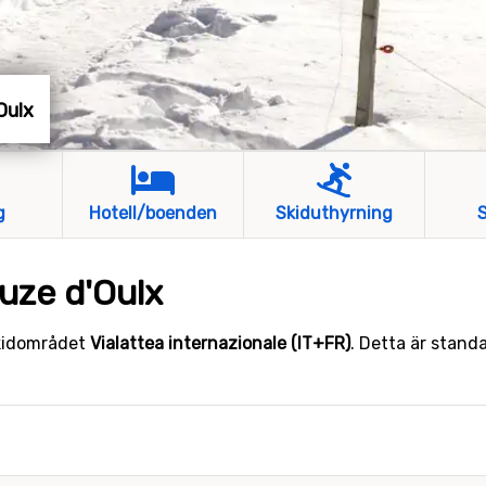
'Oulx
g
Hotell/boenden
Skiduthyrning
S
auze d'Oulx
 skidområdet
Vialattea internazionale (IT+FR)
. Detta är stand