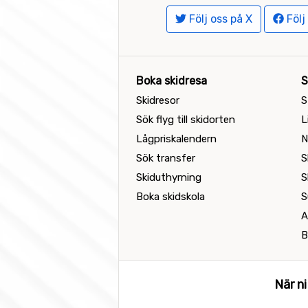
Följ oss på X
Följ
Boka skidresa
S
Skidresor
S
Sök flyg till skidorten
L
Lågpriskalendern
N
Sök transfer
S
Skiduthyrning
S
Boka skidskola
S
A
B
När ni