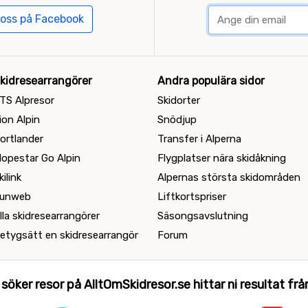
 oss på Facebook
kidresearrangörer
Andra populära sidor
TS Alpresor
Skidorter
ion Alpin
Snödjup
ortlander
Transfer i Alperna
lopestar Go Alpin
Flygplatser nära skidåkning
kilink
Alpernas största skidområden
unweb
Liftkortspriser
lla skidresearrangörer
Säsongsavslutning
etygsätt en skidresearrangör
Forum
 söker resor på AlltOmSkidresor.se hittar ni resultat från 