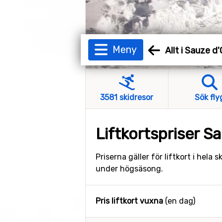
Meny
Allt i Sauze d
3581 skidresor
Sök fly
Liftkortspriser S
Priserna gäller för liftkort i hela
under högsäsong.
Pris liftkort vuxna
(en dag)