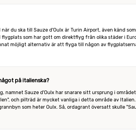
l när du ska till Sauze d'Oulx är Turin Airport, även känd som
ll flygplats som har gott om direktflyg från olika städer i Eu
t möjligt alternativ är att flyga till någon av flygplatsern
ågot på italienska?
g, namnet Sauze d'Oulx har snarare sitt ursprung i områdets
len", och pilträd är mycket vanliga i detta område av Italien
å grannbyn som heter Oulx. Så, ordagrant översatt skulle "Sau