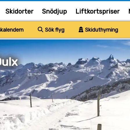
Skidorter
Snödjup
Liftkortspriser
kalendern
Sök flyg
Skiduthyrning
Oulx