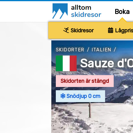
Boka
Skidresor
Lågpris
SKIDORTER
/
ITALIEN
/
Sauze d'
Skidorten är stängd
Snödjup 0 cm