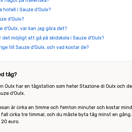
 något på italienska?
 hotell i Sauze d'Oulx?
auze d'Oulx?
ze d'Oulx, var kan jag göra det?
är det möjligt att gå på skidskola i Sauze d'Oulx?
ige till Sauze d'Oulx, och vad kostar de?
ed tåg?
 Oulx har en tågstation som heter Stazione di Oulx och det ä
auze d'Oulx.
resan är cirka en timme och femton minuter och kostar mindr
ta fall cirka tre timmar, och du måste byta tåg minst en gån
t 20 euro.