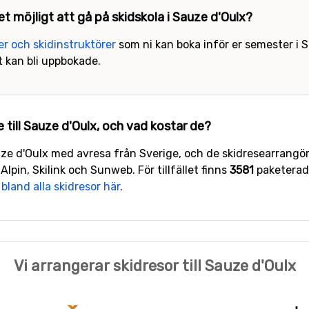
 det möjligt att gå på skidskola i Sauze d'Oulx?
ner och skidinstruktörer
som ni kan boka inför er semester i S
t kan bli uppbokade.
e till Sauze d'Oulx, och vad kostar de?
auze d'Oulx med avresa från Sverige, och de skidresearrangör
Alpin, Skilink och Sunweb. För tillfället finns
3581
paketerade
 bland alla skidresor här
.
Vi arrangerar skidresor till Sauze d'Oulx