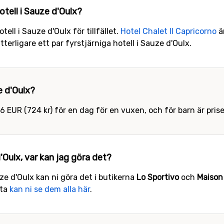
tell i Sauze d'Oulx?
tell i Sauze d'Oulx för tillfället.
Hotel Chalet Il Capricorno
ä
ytterligare ett par fyrstjärniga hotell i Sauze d'Oulx.
ze d'Oulx?
66 EUR (724 kr) för en dag för en vuxen, och för barn är prise
d'Oulx, var kan jag göra det?
uze d'Oulx kan ni göra det i butikerna
Lo Sportivo
och
Maison
rta
kan ni se dem alla här
.