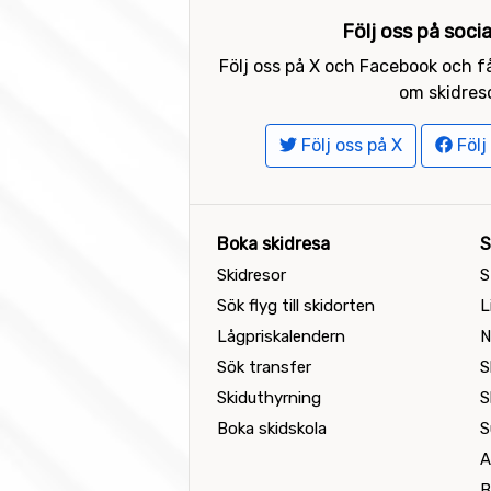
Följ oss på soci
Följ oss på X och Facebook och få
om skidreso
Följ oss på X
Följ
Boka skidresa
S
Skidresor
S
Sök flyg till skidorten
L
Lågpriskalendern
N
Sök transfer
S
Skiduthyrning
S
Boka skidskola
S
A
B