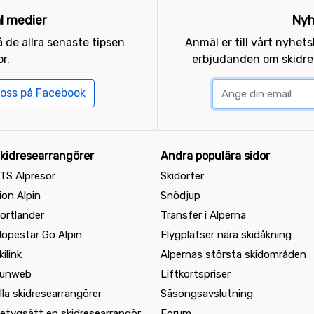
al medier
Nyh
 de allra senaste tipsen
Anmäl er till vårt nyhet
r.
erbjudanden om skidres
 oss på Facebook
kidresearrangörer
Andra populära sidor
TS Alpresor
Skidorter
ion Alpin
Snödjup
ortlander
Transfer i Alperna
lopestar Go Alpin
Flygplatser nära skidåkning
kilink
Alpernas största skidområden
unweb
Liftkortspriser
lla skidresearrangörer
Säsongsavslutning
etygsätt en skidresearrangör
Forum