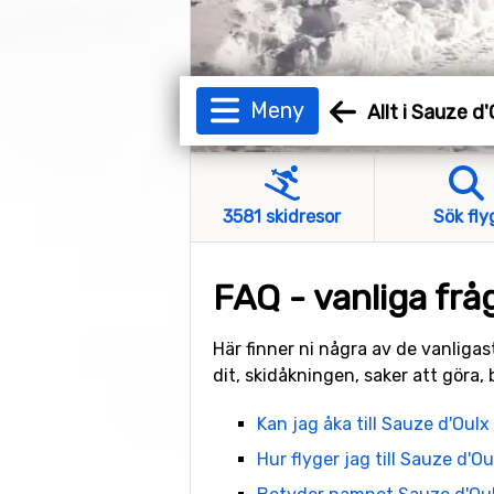
Meny
Allt i Sauze d
3581 skidresor
Sök fly
FAQ - vanliga fr
Här finner ni några av de vanligas
dit, skidåkningen, saker att göra,
Kan jag åka till Sauze d'Oul
Hur flyger jag till Sauze d'O