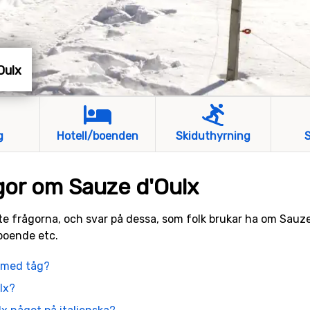
'Oulx
g
Hotell/boenden
Skiduthyrning
S
ågor om Sauze d'Oulx
te frågorna, och svar på dessa, som folk brukar ha om Sauze d
 boende etc.
x med tåg?
ulx?