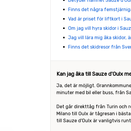
Betyder namnet Sauze d'Oulx
Finns det några femstjärniga
Vad är priset för liftkort i S
Om jag vill hyra skidor i Sau
Jag vill lära mig åka skidor, 
Finns det skidresor från Sver
Kan jag åka till Sauze d'Oulx m
Ja, det är möjligt. Grannkommunen
minuter med bil eller buss, från S
Det går direkttåg från Turin och 
Milano till Oulx är tågresan i bäs
till Sauze d'Oulx är vanligtvis run