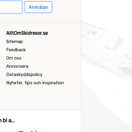
Anmälan
AlltOmSkidresor.se
Sitemap
Feedback
Om oss
Annonsera
Dataskyddspolicy
Nyheter, tips och inspiration
bl a...