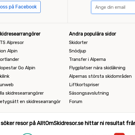
 oss på Facebook
kidresearrangörer
Andra populära sidor
TS Alpresor
Skidorter
ion Alpin
Snödjup
ortlander
Transfer i Alperna
lopestar Go Alpin
Flygplatser nära skidåkning
kilink
Alpernas största skidområden
unweb
Liftkortspriser
lla skidresearrangörer
Säsongsavslutning
etygsätt en skidresearrangör
Forum
 söker resor på AlltOmSkidresor.se hittar ni resultat från 