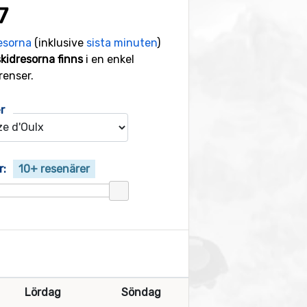
7
esorna
(inklusive
sista minuten
)
skidresorna finns
i en enkel
renser.
r
r:
10+ resenärer
Lördag
Söndag