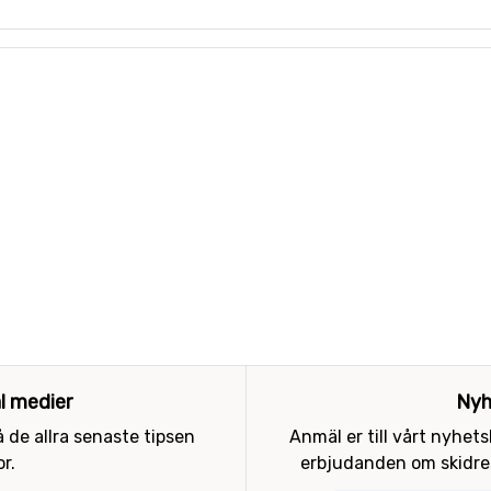
al medier
Nyh
 de allra senaste tipsen
Anmäl er till vårt nyhet
r.
erbjudanden om skidres