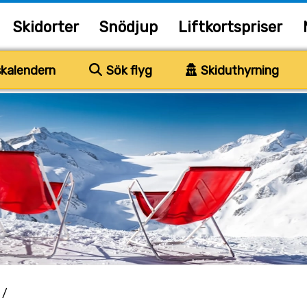
Skidorter
Snödjup
Liftkortspriser
kalendern
Sök flyg
Skiduthyrning
/