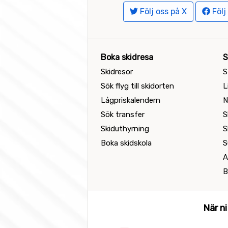
Följ oss på X
Följ
Boka skidresa
S
Skidresor
S
Sök flyg till skidorten
L
Lågpriskalendern
N
Sök transfer
S
Skiduthyrning
S
Boka skidskola
S
A
B
När ni