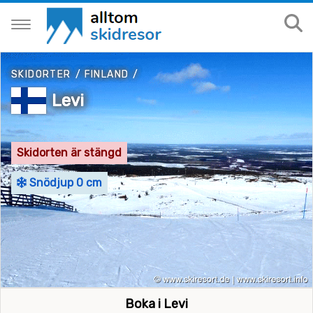
SKIDORTER
/
FINLAND
/
Levi
Skidorten är stängd
Snödjup 0 cm
Boka i Levi