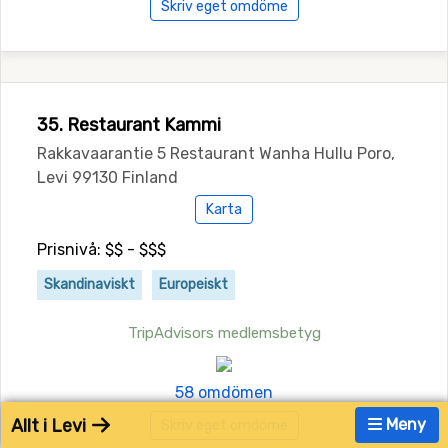
Skriv eget omdöme
35. Restaurant Kammi
Rakkavaarantie 5 Restaurant Wanha Hullu Poro,
Levi 99130 Finland
Karta
Prisnivå: $$ - $$$
Skandinaviskt
Europeiskt
TripAdvisors medlemsbetyg
58 omdömen
Allt i Levi
Meny
Skriv eget omdöme