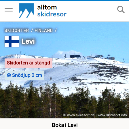
SKIDORTER
/
FINLAND
/
Levi
Skidorten är stängd
Snödjup 0 cm
Boka i Levi