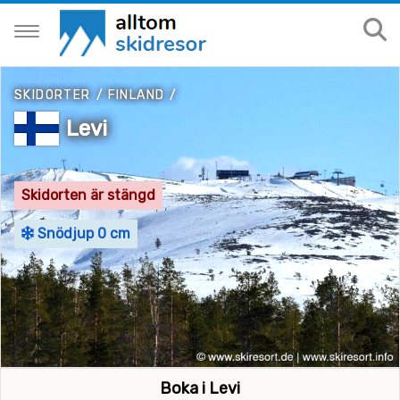
SKIDORTER
/
FINLAND
/
Levi
Skidorten är stängd
Snödjup 0 cm
Boka i Levi