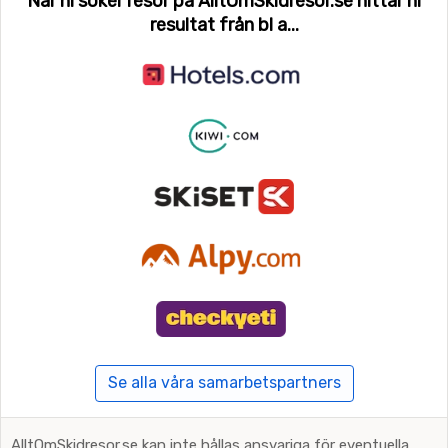
När ni söker resor på AlltOmSkidresor.se hittar ni
resultat från bl a...
Se alla våra samarbetspartners
AlltOmSkidresor.se kan inte hållas ansvariga för eventuella