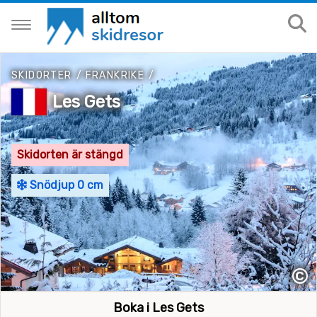
SKIDORTER
/
FRANKRIKE
/
Les Gets
Skidorten är stängd
Snödjup 0 cm
©
Boka i Les Gets