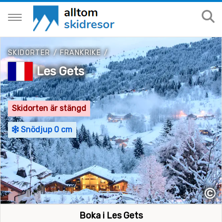
SKIDORTER
/
FRANKRIKE
/
Les Gets
Skidorten är stängd
Snödjup 0 cm
©
Boka i Les Gets