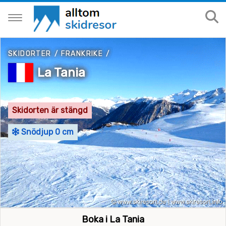
SKIDORTER
/
FRANKRIKE
/
La Tania
Skidorten är stängd
Snödjup 0 cm
Boka i La Tania