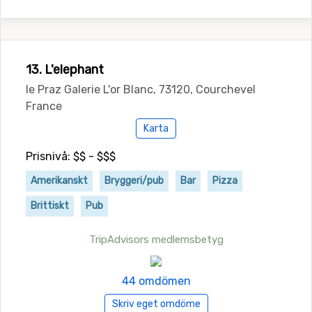
13. L'elephant
le Praz Galerie L'or Blanc, 73120, Courchevel
France
Karta
Prisnivå: $$ - $$$
Amerikanskt
Bryggeri/pub
Bar
Pizza
Brittiskt
Pub
TripAdvisors medlemsbetyg
44 omdömen
Skriv eget omdöme