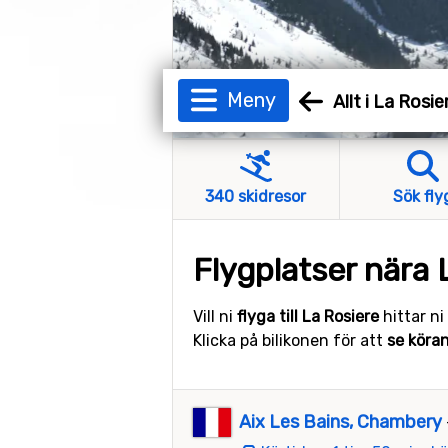
Meny
Allt i La Rosie
340 skidresor
Sök fly
Flygplatser nära 
Vill ni
flyga till La Rosiere
hittar ni
Klicka på bilikonen för att
se köra
Aix Les Bains, Chambery