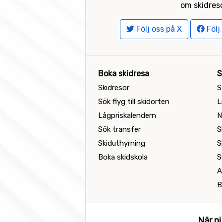
om skidreso
Följ oss på X
Följ
Boka skidresa
S
Skidresor
S
Sök flyg till skidorten
L
Lågpriskalendern
N
Sök transfer
S
Skiduthyrning
S
Boka skidskola
S
A
B
När ni