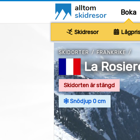
Boka
Skidresor
Lågpris
SKIDORTER
/
FRANKRIKE
/
La Rosier
Skidorten är stängd
Snödjup 0 cm