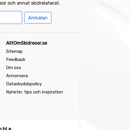
or och annat skidrelaterat.
Anmälan
AlltOmSkidresor.se
Sitemap
Feedback
Om oss
Annonsera
Dataskyddspolicy
Nyheter, tips och inspiration
bl a...