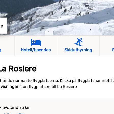
re
g
Hotell/boenden
Skiduthyrning
S
La Rosiere
 här de närmaste flygplatserna. Klicka på flygplatsnamnet f
nvisningar
från flygplatsen till La Rosiere
- avstånd 75 km