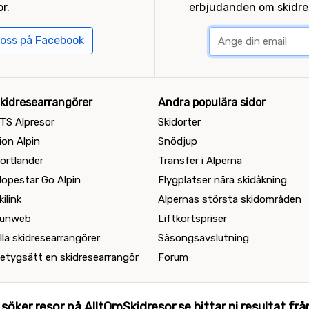
r.
erbjudanden om skidres
 oss på Facebook
kidresearrangörer
Andra populära sidor
TS Alpresor
Skidorter
ion Alpin
Snödjup
ortlander
Transfer i Alperna
lopestar Go Alpin
Flygplatser nära skidåkning
kilink
Alpernas största skidområden
unweb
Liftkortspriser
lla skidresearrangörer
Säsongsavslutning
etygsätt en skidresearrangör
Forum
 söker resor på AlltOmSkidresor.se hittar ni resultat från 