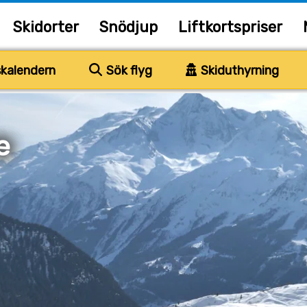
Skidorter
Snödjup
Liftkortspriser
kalendern
Sök flyg
Skiduthyrning
e