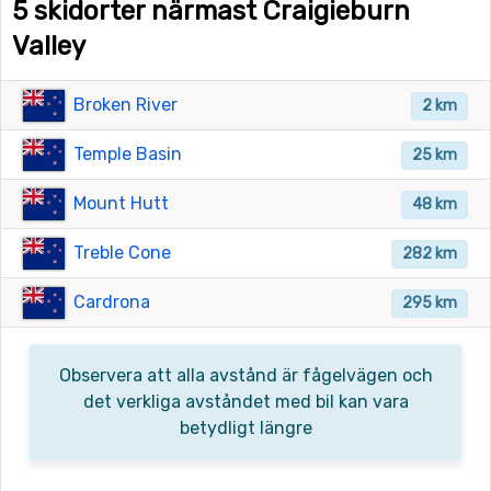
5 skidorter närmast Craigieburn
Valley
Broken River
2 km
Temple Basin
25 km
Mount Hutt
48 km
Treble Cone
282 km
Cardrona
295 km
Observera att alla avstånd är fågelvägen och
det verkliga avståndet med bil kan vara
betydligt längre