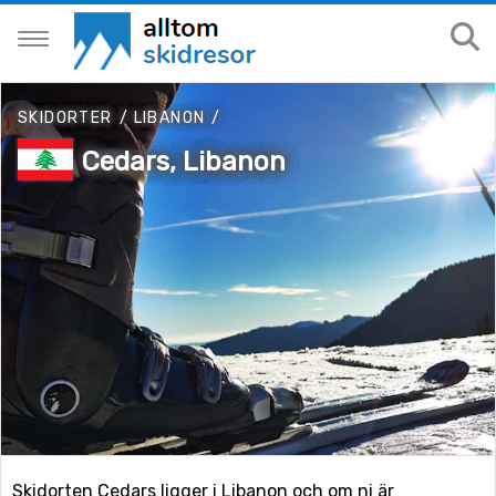
SKIDORTER
/
LIBANON
/
Cedars, Libanon
Skidorten Cedars ligger i Libanon och om ni är