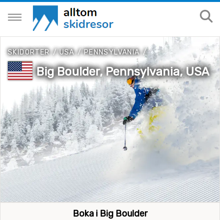
SKIDORTER
/
USA
/
PENNSYLVANIA
/
Big Boulder, Pennsylvania, USA
Boka i Big Boulder