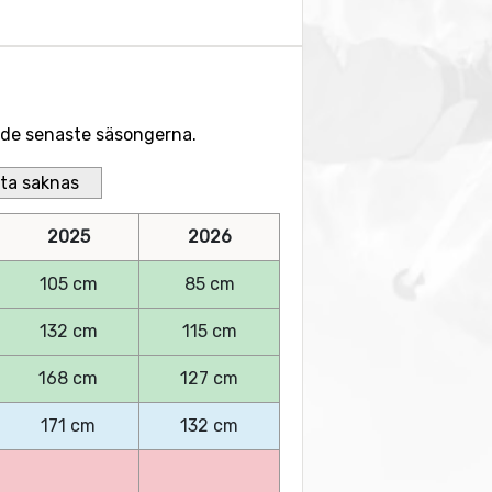
r de senaste säsongerna.
ta saknas
2025
2026
105 cm
85 cm
132 cm
115 cm
168 cm
127 cm
171 cm
132 cm