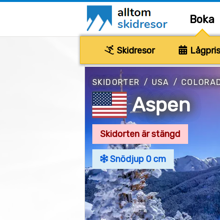
Boka
Skidresor
Lågpris
SKIDORTER
/
USA
/
COLORA
Aspen
Skidorten är stängd
Snödjup 0 cm