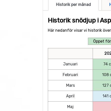
Historik per månad
Historik snödjup i A
Här nedanför visar vi historik öv
Öppet för
20
Januari
74 
Februari
108 
Mars
127 
April
141 
Maj