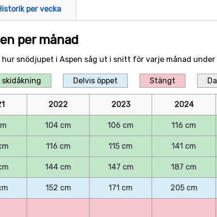
Historik per vecka
spen per månad
er hur snödjupet i Aspen såg ut i snitt för varje månad unde
 skidåkning
Delvis öppet
Stängt
Da
21
2022
2023
2024
cm
104 cm
106 cm
116 cm
cm
116 cm
115 cm
141 cm
cm
144 cm
147 cm
187 cm
cm
152 cm
171 cm
205 cm