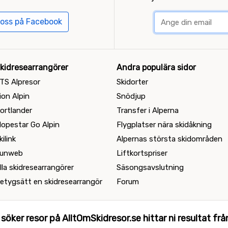
 oss på Facebook
kidresearrangörer
Andra populära sidor
TS Alpresor
Skidorter
ion Alpin
Snödjup
ortlander
Transfer i Alperna
lopestar Go Alpin
Flygplatser nära skidåkning
kilink
Alpernas största skidområden
unweb
Liftkortspriser
lla skidresearrangörer
Säsongsavslutning
etygsätt en skidresearrangör
Forum
 söker resor på AlltOmSkidresor.se hittar ni resultat från 