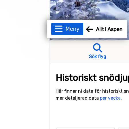
Meny
Allt i Aspen
Sök flyg
Historiskt snödju
Här finner ni data för historiskt 
mer detaljerad data
per vecka
.