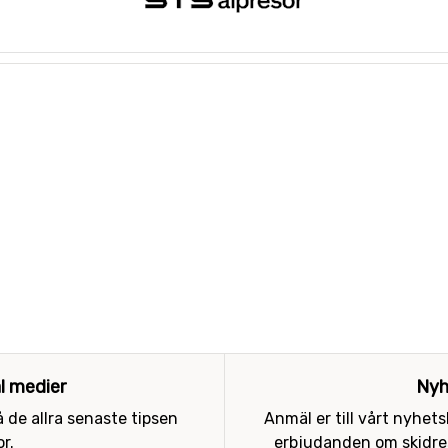
al medier
Nyh
 de allra senaste tipsen
Anmäl er till vårt nyhet
r.
erbjudanden om skidres