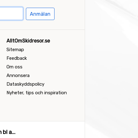
Anmälan
AlltOmSkidresor.se
Sitemap
Feedback
Om oss
Annonsera
Dataskyddspolicy
Nyheter, tips och inspiration
bl a...