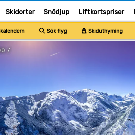
Skidorter
Snödjup
Liftkortspriser
kalendern
Sök flyg
Skiduthyrning
DO
/