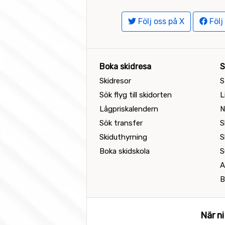
Följ oss på X
Följ
Boka skidresa
S
Skidresor
S
Sök flyg till skidorten
L
Lågpriskalendern
N
Sök transfer
S
Skiduthyrning
S
Boka skidskola
S
A
B
När ni