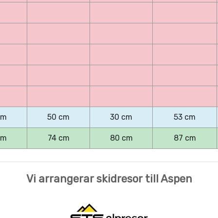
cm
50 cm
30 cm
53 cm
cm
74 cm
80 cm
87 cm
Vi arrangerar skidresor till Aspen