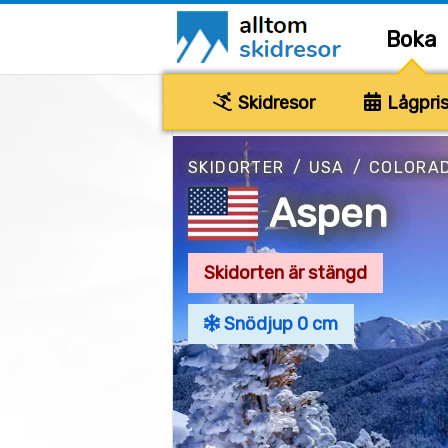
Boka
Skidresor
Lågpris
SKIDORTER
/
USA
/
COLORA
Aspen
Skidorten är stängd
Snödjup 0 cm