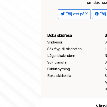
om skidreso
Följ oss på X
Följ
Boka skidresa
S
Skidresor
S
Sök flyg till skidorten
L
Lågpriskalendern
N
Sök transfer
S
Skiduthyrning
S
Boka skidskola
S
A
B
När ni