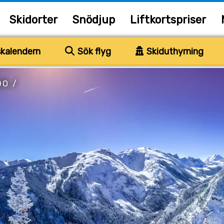
Skidorter
Snödjup
Liftkortspriser
kalendern
Sök flyg
Skiduthyrning
DO
/