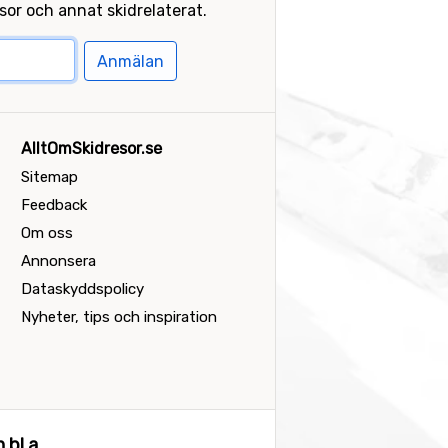
or och annat skidrelaterat.
Anmälan
AlltOmSkidresor.se
Sitemap
Feedback
Om oss
Annonsera
Dataskyddspolicy
Nyheter, tips och inspiration
bl a...