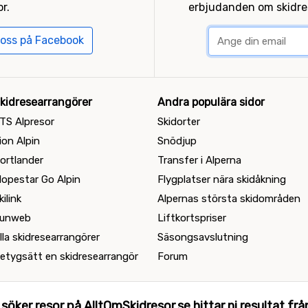
r.
erbjudanden om skidres
 oss på Facebook
kidresearrangörer
Andra populära sidor
TS Alpresor
Skidorter
ion Alpin
Snödjup
ortlander
Transfer i Alperna
lopestar Go Alpin
Flygplatser nära skidåkning
kilink
Alpernas största skidområden
unweb
Liftkortspriser
lla skidresearrangörer
Säsongsavslutning
etygsätt en skidresearrangör
Forum
 söker resor på AlltOmSkidresor.se hittar ni resultat från 