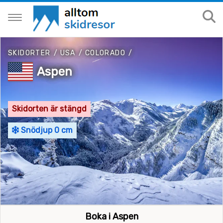
SKIDORTER
/
USA
/
COLORADO
/
Aspen
Skidorten är stängd
Snödjup 0 cm
Boka i Aspen