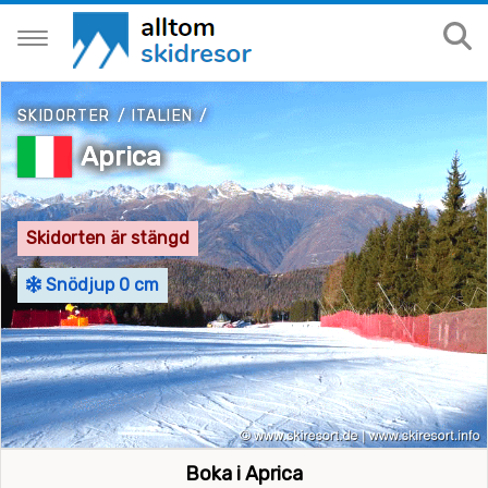
SKIDORTER
/
ITALIEN
/
Aprica
Skidorten är stängd
Snödjup 0 cm
Boka i Aprica