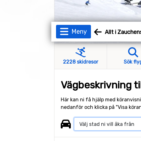
Meny
Allt i Zauche
2228 skidresor
Sök fly
Vägbeskrivning t
Här kan ni få hjälp med köranvisni
nedanför och klicka på "Visa köran