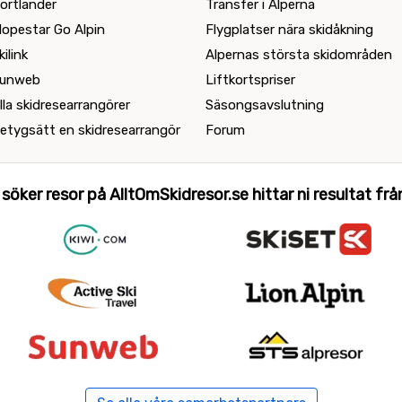
ortlander
Transfer i Alperna
lopestar Go Alpin
Flygplatser nära skidåkning
kilink
Alpernas största skidområden
unweb
Liftkortspriser
lla skidresearrangörer
Säsongsavslutning
etygsätt en skidresearrangör
Forum
 söker resor på AlltOmSkidresor.se hittar ni resultat från 