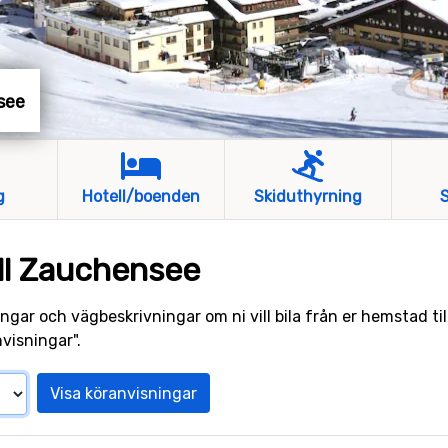
nsee
g
Hotell/boenden
Skiduthyrning
S
ill Zauchensee
ngar och vägbeskrivningar om ni vill bila från er hemstad ti
visningar".
Visa köranvisningar