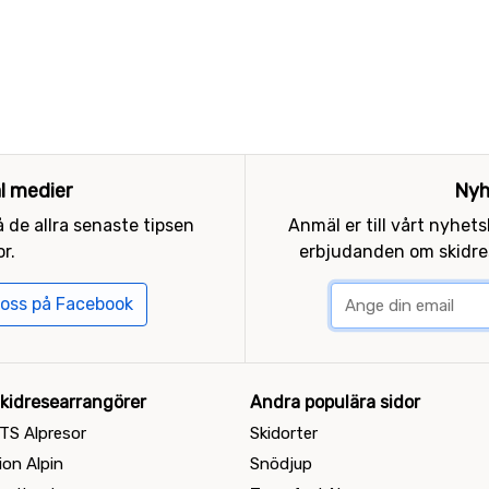
al medier
Nyh
 de allra senaste tipsen
Anmäl er till vårt nyhet
r.
erbjudanden om skidres
 oss på Facebook
kidresearrangörer
Andra populära sidor
TS Alpresor
Skidorter
ion Alpin
Snödjup