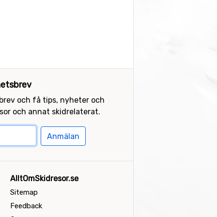
etsbrev
sbrev och få tips, nyheter och
or och annat skidrelaterat.
Anmälan
AlltOmSkidresor.se
Sitemap
Feedback