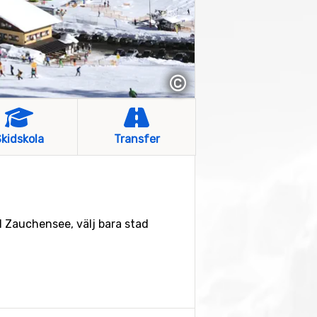
©
kidskola
Transfer
ll Zauchensee, välj bara stad