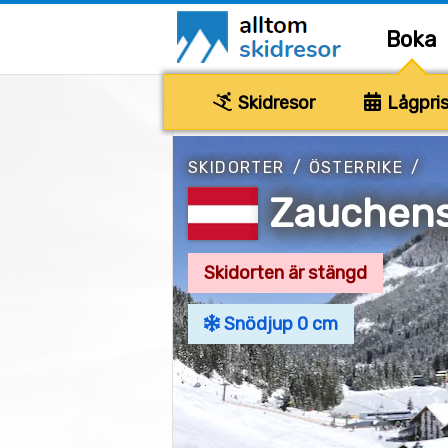
Boka
Skidresor
Lågpris
SKIDORTER
/
ÖSTERRIKE
/
Zauchen
Skidorten är stängd
Snödjup 0 cm