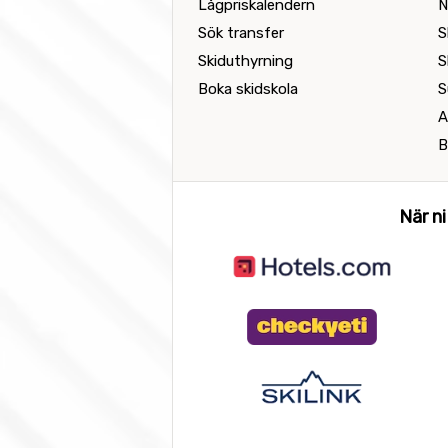
Lågpriskalendern
N
Sök transfer
S
Skiduthyrning
S
Boka skidskola
S
A
B
När ni