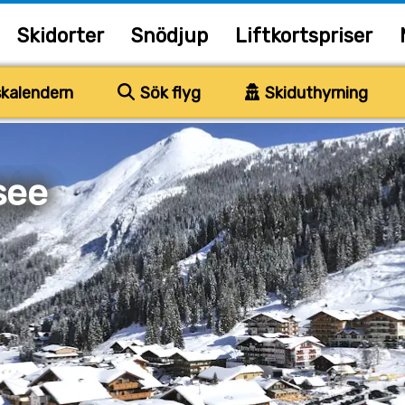
Skidorter
Snödjup
Liftkortspriser
kalendern
Sök flyg
Skiduthyrning
see