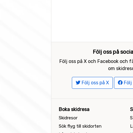
Följ oss på soci
Följ oss på X och Facebook och få
om skidreso
Följ oss på X
Följ
Boka skidresa
S
Skidresor
S
Sök flyg till skidorten
L