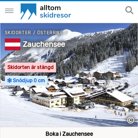
SKIDORTER
/
ÖSTERRIKE
/
Zauchensee
Skidorten är stängd
Snödjup 0 cm
©
Boka i Zauchensee