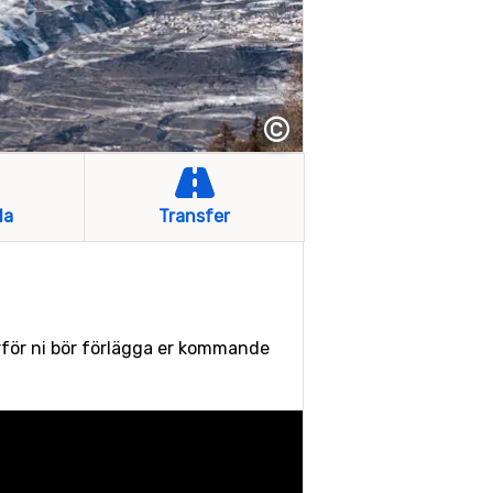
©
la
Transfer
rför ni bör förlägga er kommande