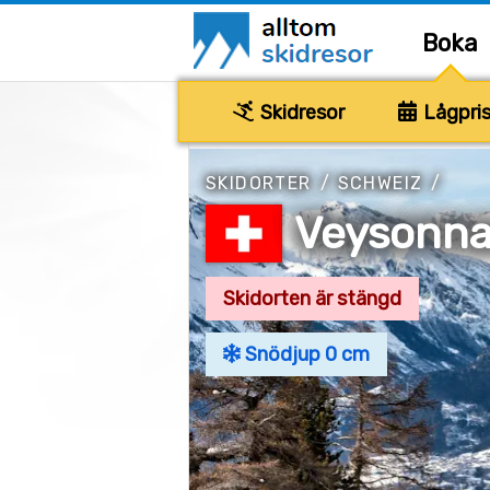
Boka
Skidresor
Lågpris
SKIDORTER
/
SCHWEIZ
/
Veysonn
Skidorten är stängd
Snödjup 0 cm