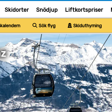
Skidorter
Snödjup
Liftkortspriser
kalendern
Sök flyg
Skiduthyrning
az