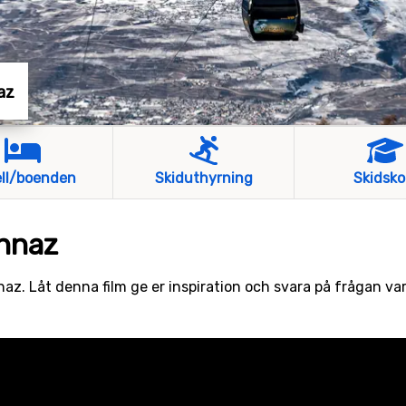
az
ll/boenden
Skiduthyrning
Skidsko
onnaz
z. Låt denna film ge er inspiration och svara på frågan va