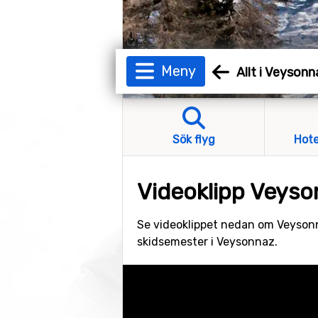
Meny
Allt i Veysonn
Sök flyg
Hote
Videoklipp Veys
Se videoklippet nedan om Veysonna
skidsemester i Veysonnaz.