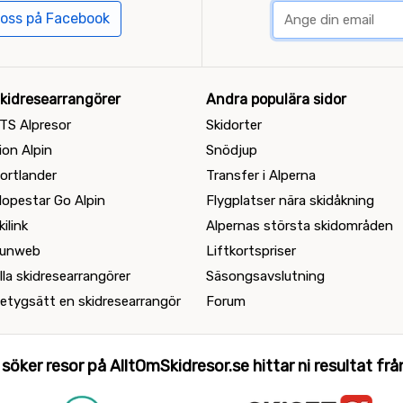
 oss på Facebook
kidresearrangörer
Andra populära sidor
TS Alpresor
Skidorter
ion Alpin
Snödjup
ortlander
Transfer i Alperna
lopestar Go Alpin
Flygplatser nära skidåkning
kilink
Alpernas största skidområden
unweb
Liftkortspriser
lla skidresearrangörer
Säsongsavslutning
etygsätt en skidresearrangör
Forum
 söker resor på AlltOmSkidresor.se hittar ni resultat från 