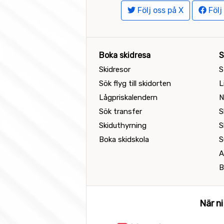
Följ oss på X
Följ
Boka skidresa
S
Skidresor
S
Sök flyg till skidorten
L
Lågpriskalendern
N
Sök transfer
S
Skiduthyrning
S
Boka skidskola
S
A
B
När ni