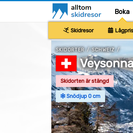
Boka
Skidresor
Lågpris
SKIDORTER
/
SCHWEIZ
/
Veysonn
Skidorten är stängd
Snödjup 0 cm