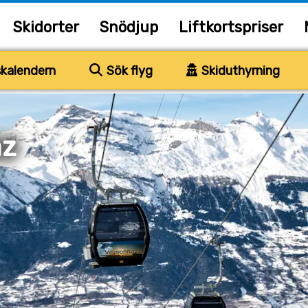
Skidorter
Snödjup
Liftkortspriser
kalendern
Sök flyg
Skiduthyrning
az