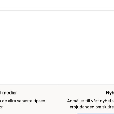
al medier
Nyh
 de allra senaste tipsen
Anmäl er till vårt nyhet
r.
erbjudanden om skidres