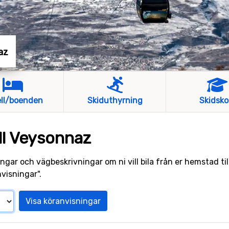
az
ll/boenden
Skiduthyrning
Skidsko
ll Veysonnaz
ngar och vägbeskrivningar om ni vill bila från er hemstad til
visningar".
Visa köranvisningar