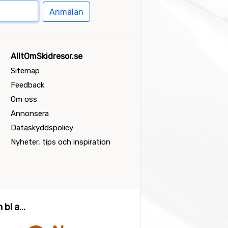
Anmälan
AlltOmSkidresor.se
Sitemap
Feedback
Om oss
Annonsera
Dataskyddspolicy
Nyheter, tips och inspiration
bl a...