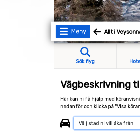
Meny
Allt i Veysonn
Sök flyg
Hote
Vägbeskrivning ti
Här kan ni få hjälp med köranvisni
nedanför och klicka på "Visa köran