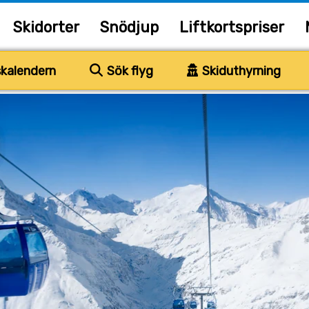
Skidorter
Snödjup
Liftkortspriser
kalendern
Sök flyg
Skiduthyrning