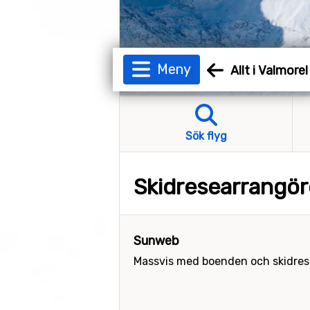
Meny
Allt i Valmorel
Sök flyg
Skidresearrangör
Sunweb
Massvis med boenden och skidresor 