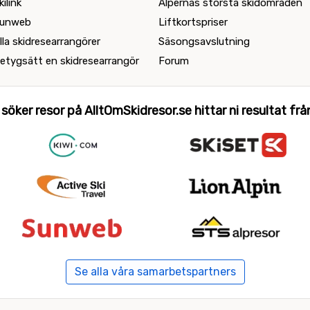
kilink
Alpernas största skidområden
unweb
Liftkortspriser
lla skidresearrangörer
Säsongsavslutning
etygsätt en skidresearrangör
Forum
 söker resor på AlltOmSkidresor.se hittar ni resultat från 
Se alla våra samarbetspartners