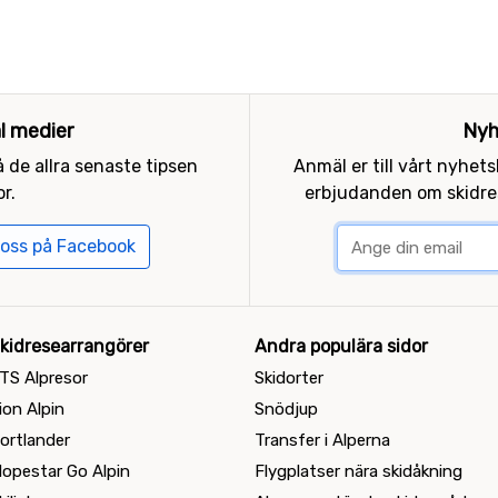
al medier
Nyh
 de allra senaste tipsen
Anmäl er till vårt nyhet
r.
erbjudanden om skidres
 oss på Facebook
kidresearrangörer
Andra populära sidor
TS Alpresor
Skidorter
ion Alpin
Snödjup
ortlander
Transfer i Alperna
lopestar Go Alpin
Flygplatser nära skidåkning