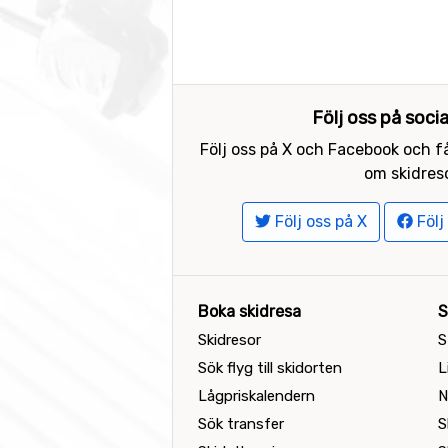
Följ oss på soci
Följ oss på X och Facebook och få
om skidreso
Följ oss på X
Följ
Boka skidresa
S
Skidresor
S
Sök flyg till skidorten
L
Lågpriskalendern
N
Sök transfer
S