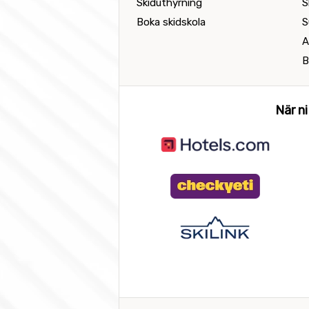
Skiduthyrning
S
Boka skidskola
S
A
B
När ni