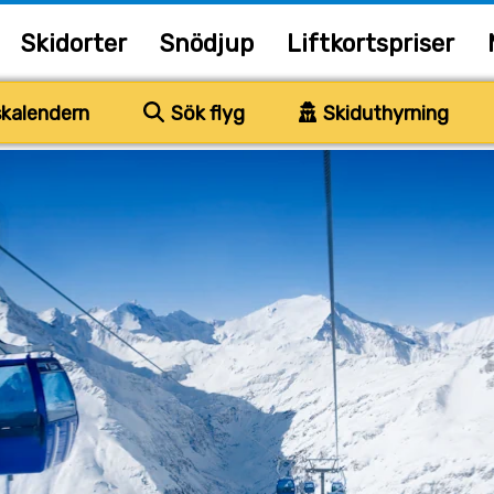
Skidorter
Snödjup
Liftkortspriser
kalendern
Sök flyg
Skiduthyrning