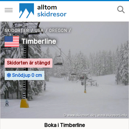
SKIDORTER
/
USA
/
OREGON
/
Timberline
Skidorten är stängd
Snödjup 0 cm
Boka i Timberline