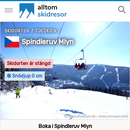
SKIDORTER
/
TJECKIEN
/
Spindleruv Mlyn
Skidorten är stängd
Snödjup 0 cm
Boka i Spindleruv Mlyn