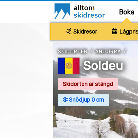
Boka
Skidresor
Lågpris
SKIDORTER
/
ANDORRA
/
Soldeu
Skidorten är stängd
Snödjup 0 cm