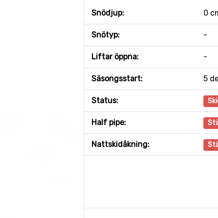
Snödjup:
0 c
Snötyp:
-
Liftar öppna:
-
Säsongsstart:
5 d
Status:
Ski
Half pipe:
St
Nattskidåkning:
St