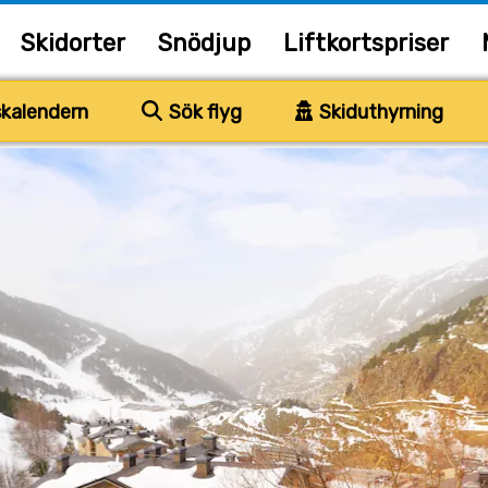
Skidorter
Snödjup
Liftkortspriser
kalendern
Sök flyg
Skiduthyrning