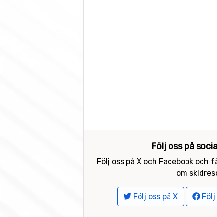
Följ oss på soci
Följ oss på X och Facebook och få
om skidreso
Följ oss på X
Följ