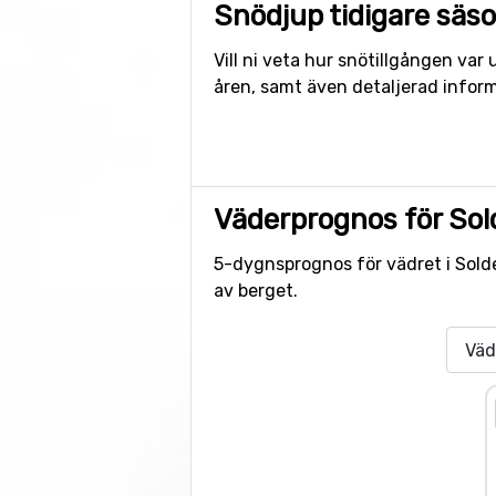
Snödjup tidigare säs
Vill ni veta hur snötillgången va
åren, samt även detaljerad inform
Väderprognos för So
5-dygnsprognos för vädret i Solde
av berget.