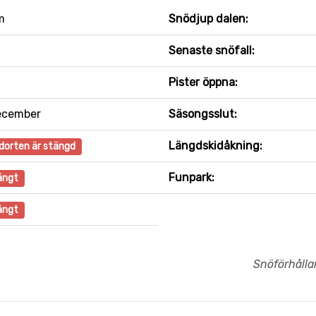
m
Snödjup dalen:
Senaste snöfall:
Pister öppna:
ecember
Säsongsslut:
Längdskidåkning:
dorten är stängd
Funpark:
ängt
ängt
Snöförhåll