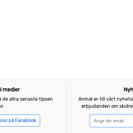
al medier
Nyh
 de allra senaste tipsen
Anmäl er till vårt nyhet
r.
erbjudanden om skidres
 oss på Facebook