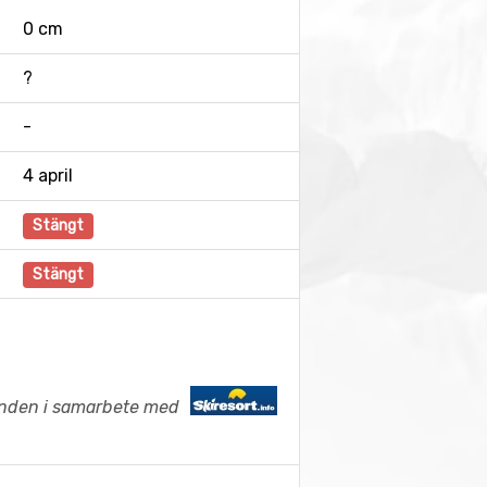
0 cm
?
-
4 april
Stängt
Stängt
anden i samarbete med