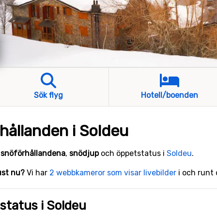
Sök flyg
Hotell/boenden
hållanden i Soldeu
e
snöförhållandena
,
snödjup
och öppetstatus i
Soldeu
.
just nu?
Vi har
2 webbkameror som visar livebilder
i och runt
status i Soldeu