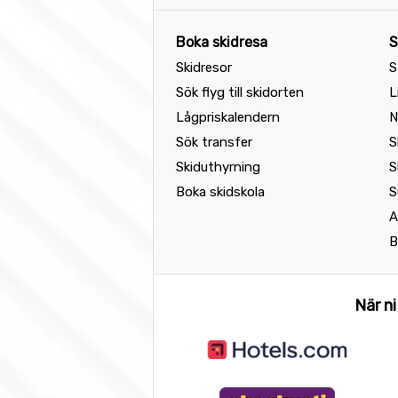
Boka skidresa
S
Skidresor
S
Sök flyg till skidorten
L
Lågpriskalendern
N
Sök transfer
S
Skiduthyrning
S
Boka skidskola
S
A
B
När ni