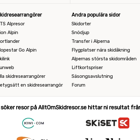
kidresearrangörer
Andra populära sidor
TS Alpresor
Skidorter
ion Alpin
Snödjup
ortlander
Transfer i Alperna
lopestar Go Alpin
Flygplatser nära skidåkning
kilink
Alpernas största skidområden
unweb
Liftkortspriser
lla skidresearrangörer
Säsongsavslutning
etygsätt en skidresearrangör
Forum
 söker resor på AlltOmSkidresor.se hittar ni resultat från 