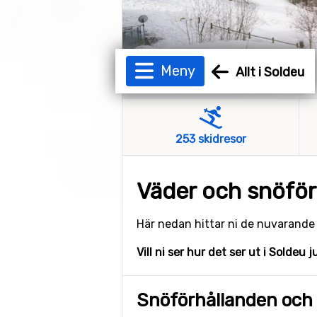
Meny
Allt i Soldeu
253 skidresor
Väder och snöför
Här nedan hittar ni de nuvarand
Vill ni ser hur det ser ut i Soldeu 
Snöförhållanden och 