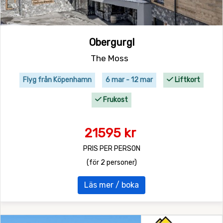
Obergurgl
The Moss
Flyg från Köpenhamn
6 mar - 12 mar
Liftkort
Frukost
21595 kr
PRIS PER PERSON
(för 2 personer)
Läs mer / boka