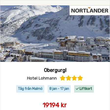
Obergurgl
Hotel Lohmann
Tåg från Malmö
8 jan - 17 jan
Liftkort
19194 kr