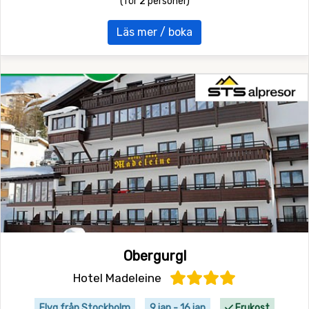
(för 2 personer)
Läs mer / boka
Obergurgl
Hotel Madeleine
Flyg från Stockholm
9 jan - 16 jan
Frukost