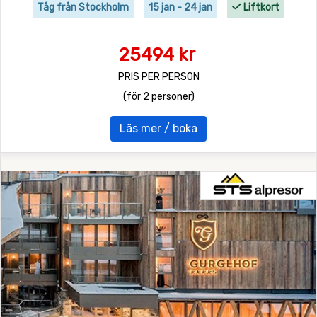
Tåg från Stockholm
15 jan - 24 jan
Liftkort
25494 kr
PRIS PER PERSON
(för 2 personer)
Läs mer / boka