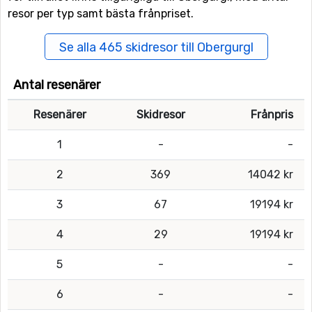
resor per typ samt bästa frånpriset.
Se alla 465 skidresor till Obergurgl
Antal resenärer
Resenärer
Skidresor
Frånpris
1
-
-
2
369
14042 kr
3
67
19194 kr
4
29
19194 kr
5
-
-
6
-
-