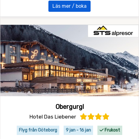
Läs mer / boka
Obergurgl
Hotel Das Liebener
Flyg från Göteborg
9 jan - 16 jan
Frukost