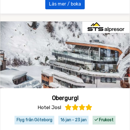
Läs mer / boka
Obergurgl
Hotel Josl
Flyg från Göteborg
16 jan - 23 jan
Frukost