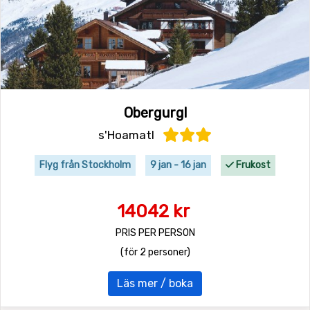
Obergurgl
s'Hoamatl
Flyg från Stockholm
9 jan - 16 jan
Frukost
14042 kr
PRIS PER PERSON
(för 2 personer)
Läs mer / boka