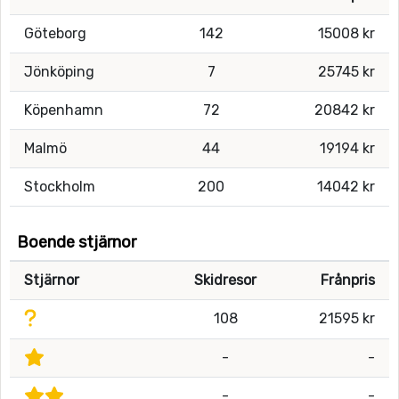
Göteborg
142
15008 kr
Jönköping
7
25745 kr
Köpenhamn
72
20842 kr
Malmö
44
19194 kr
Stockholm
200
14042 kr
Boende stjärnor
Stjärnor
Skidresor
Frånpris
108
21595 kr
-
-
-
-