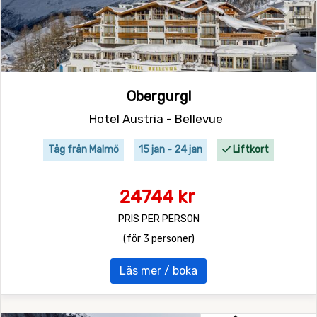
Obergurgl
Hotel Austria - Bellevue
Tåg från Malmö
15 jan - 24 jan
Liftkort
24744 kr
PRIS PER PERSON
(för 3 personer)
Läs mer / boka