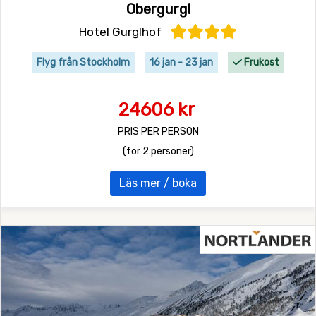
Obergurgl
Hotel Gurglhof
Flyg från Stockholm
16 jan - 23 jan
Frukost
24606 kr
PRIS PER PERSON
(för 2 personer)
Läs mer / boka