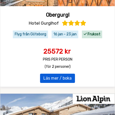
Obergurgl
Hotel Gurglhof
Flyg från Göteborg
16 jan - 23 jan
Frukost
25572 kr
PRIS PER PERSON
(för 2 personer)
Läs mer / boka