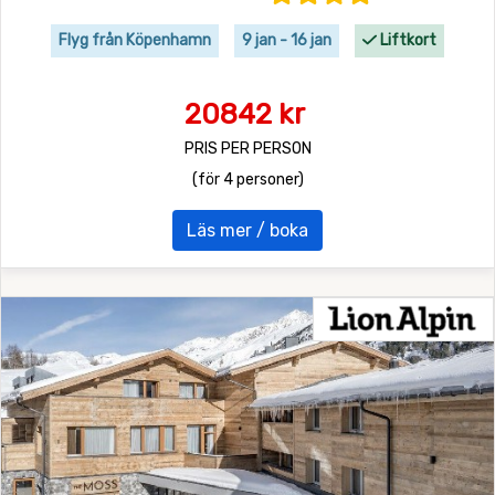
Flyg från Köpenhamn
9 jan - 16 jan
Liftkort
20842 kr
PRIS PER PERSON
(för 4 personer)
Läs mer / boka