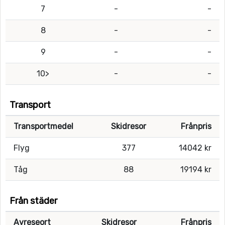
7
-
-
8
-
-
9
-
-
10>
-
-
Transport
Transportmedel
Skidresor
Frånpris
Flyg
377
14042 kr
Tåg
88
19194 kr
Från städer
Avreseort
Skidresor
Frånpris