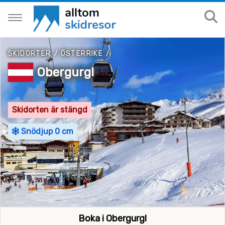
SKIDORTER
/
ÖSTERRIKE
/
Obergurgl
Skidorten är stängd
Snödjup 0 cm
Boka i Obergurgl