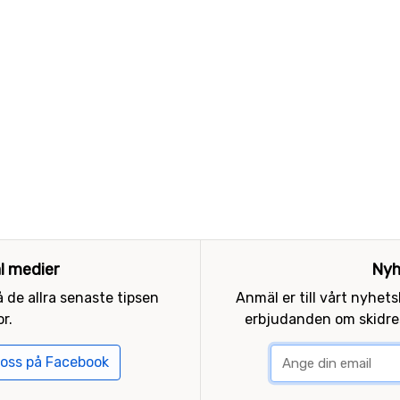
al medier
Nyh
 de allra senaste tipsen
Anmäl er till vårt nyhet
r.
erbjudanden om skidres
 oss på Facebook