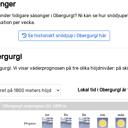
onger
r under tidigare säsonger i Obergurgl? Ni kan se hur snödju
ation per vecka.
Se historiskt snödjup i Obergurgl här
rgurgl
urgl. Vi visar väderprognosen på tre olika höjdnivåer: på sk
Lokal tid i Obergurgl är 