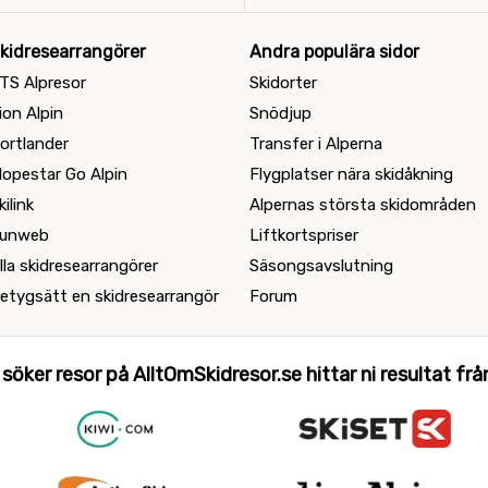
kidresearrangörer
Andra populära sidor
TS Alpresor
Skidorter
ion Alpin
Snödjup
ortlander
Transfer i Alperna
lopestar Go Alpin
Flygplatser nära skidåkning
kilink
Alpernas största skidområden
unweb
Liftkortspriser
lla skidresearrangörer
Säsongsavslutning
etygsätt en skidresearrangör
Forum
 söker resor på AlltOmSkidresor.se hittar ni resultat från 