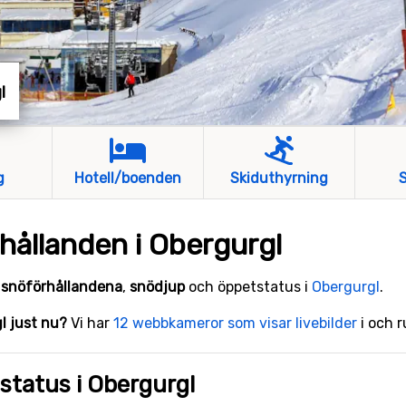
l
g
Hotell/boenden
Skiduthyrning
S
hållanden i Obergurgl
e
snöförhållandena
,
snödjup
och öppetstatus i
Obergurgl
.
gl just nu?
Vi har
12 webbkameror som visar livebilder
i och 
status i Obergurgl