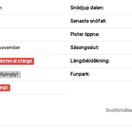
m
Snödjup dalen:
Senaste snöfall:
Pister öppna:
november
Säsongsslut:
Längdskidåkning:
dorten är stängd
Funpark:
tillgängligt
ängt
Snöförhåll