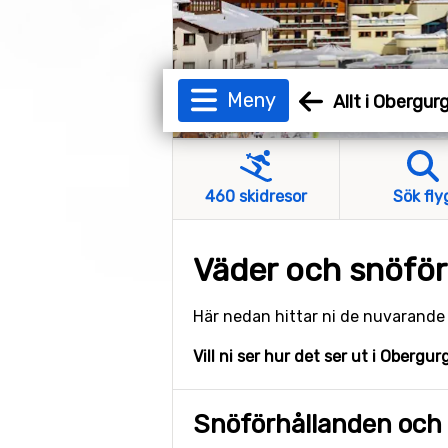
Meny
Allt i Obergurg
460 skidresor
Sök fly
Väder och snöför
Här nedan hittar ni de nuvarand
Vill ni ser hur det ser ut i Obergur
Snöförhållanden och 