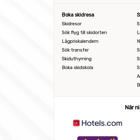
Boka skidresa
S
Skidresor
S
Sök flyg till skidorten
L
Lågpriskalendern
N
Sök transfer
S
Skiduthyrning
S
Boka skidskola
S
A
B
När ni