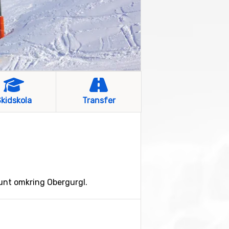
kidskola
Transfer
runt omkring Obergurgl.