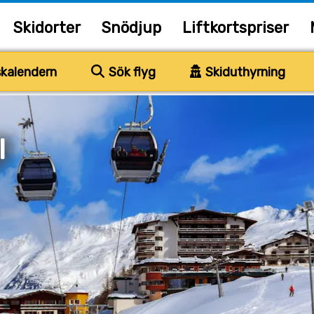
Skidorter
Snödjup
Liftkortspriser
kalendern
Sök flyg
Skiduthyrning
l