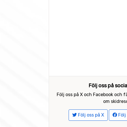
Följ oss på soci
Följ oss på X och Facebook och få
om skidreso
Följ oss på X
Följ