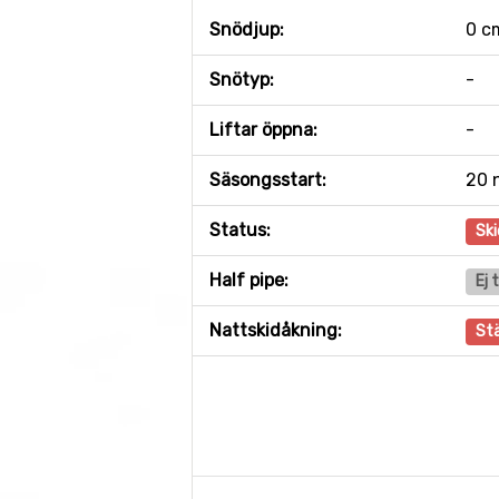
Snödjup:
0 c
Snötyp:
-
Liftar öppna:
-
Säsongsstart:
20 
Status:
Ski
Half pipe:
Ej 
Nattskidåkning:
St