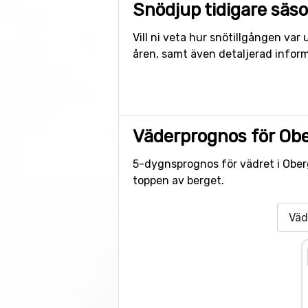
Snödjup tidigare säs
Vill ni veta hur snötillgången va
åren, samt även detaljerad inform
Väderprognos för Obe
5-dygnsprognos för vädret i Oberg
toppen av berget.