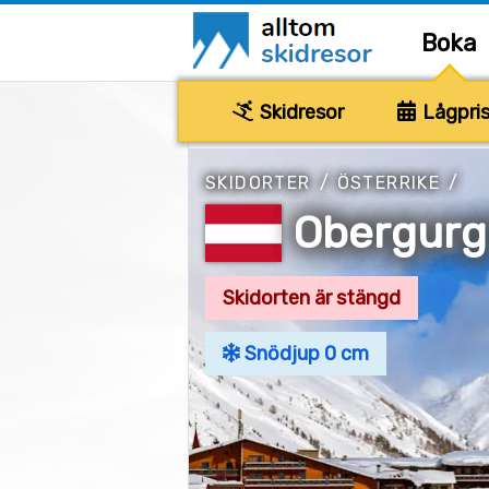
Boka
Skidresor
Lågpris
SKIDORTER
/
ÖSTERRIKE
/
Obergurg
Skidorten är stängd
Snödjup 0 cm