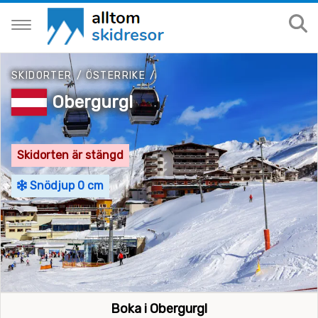
SKIDORTER
/
ÖSTERRIKE
/
Obergurgl
Skidorten är stängd
Snödjup 0 cm
Boka i Obergurgl