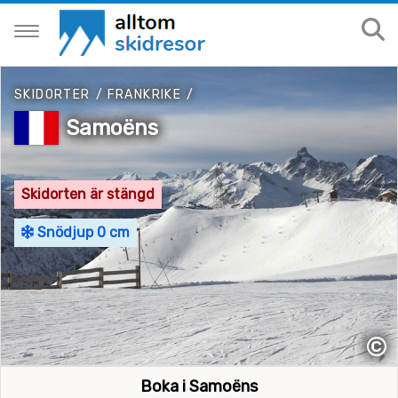
SKIDORTER
/
FRANKRIKE
/
Samoëns
Skidorten är stängd
Snödjup 0 cm
©
Boka i Samoëns