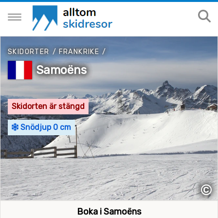
SKIDORTER
/
FRANKRIKE
/
Samoëns
Skidorten är stängd
Snödjup 0 cm
©
Boka i Samoëns