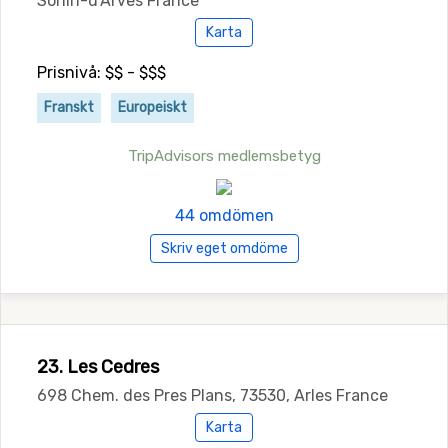
Sorlin-d'Arves France
Karta
Prisnivå: $$ - $$$
Franskt
Europeiskt
TripAdvisors medlemsbetyg
44 omdömen
Skriv eget omdöme
23. Les Cedres
698 Chem. des Pres Plans, 73530, Arles France
Karta