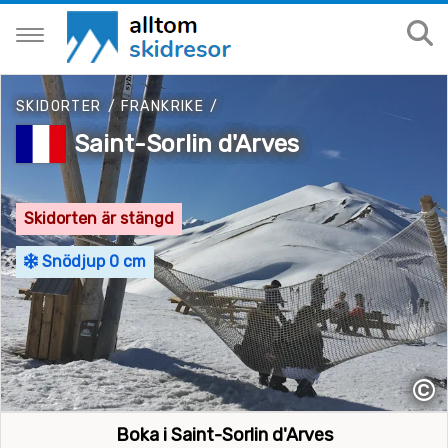
SKIDORTER
/
FRANKRIKE
/
Saint-Sorlin d'Arves
Skidorten är stängd
Snödjup 0 cm
©
Boka i Saint-Sorlin d'Arves