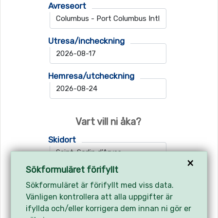
Avreseort
Utresa/incheckning
Hemresa/utcheckning
Vart vill ni åka?
Skidort
×
Sökformuläret förifyllt
Flygplats 1
Sökformuläret är förifyllt med viss data.
Vänligen kontrollera att alla uppgifter är
ifyllda och/eller korrigera dem innan ni gör er
Flygplats 2