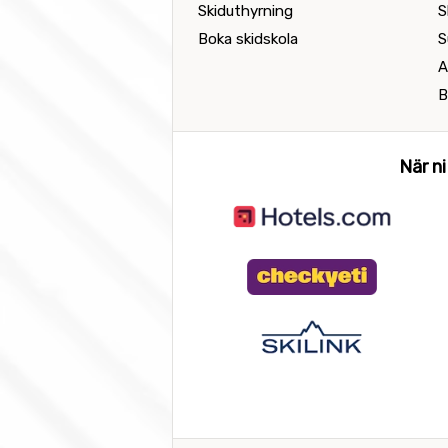
Skiduthyrning
S
Boka skidskola
S
A
B
När ni