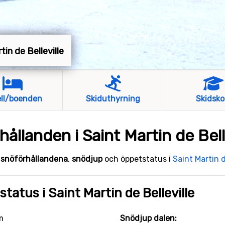
rtin de Belleville
ll/boenden
Skiduthyrning
Skidsko
ållanden i Saint Martin de Bell
e
snöförhållandena
,
snödjup
och öppetstatus i
Saint Martin d
tatus i Saint Martin de Belleville
m
Snödjup dalen: