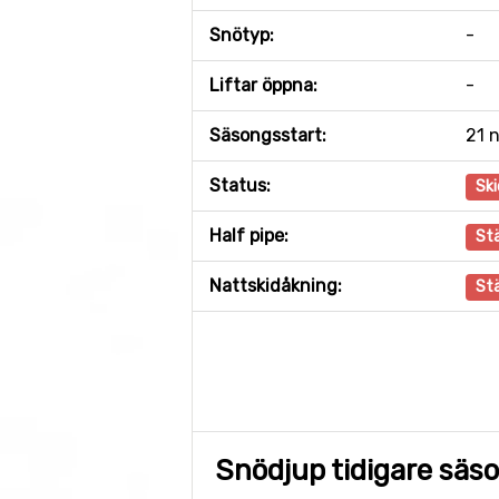
Snötyp:
-
Liftar öppna:
-
Säsongsstart:
21 
Status:
Ski
Half pipe:
St
Nattskidåkning:
St
Snödjup tidigare säs