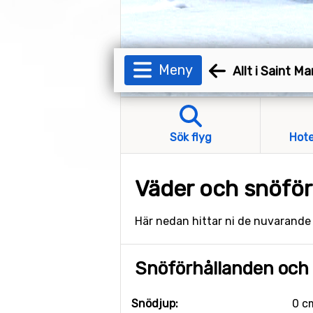
Meny
Allt i Saint Ma
Sök flyg
Hote
Väder och snöförh
Här nedan hittar ni de nuvarand
Snöförhållanden och s
Snödjup:
0 c