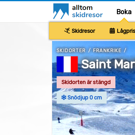
Boka
Skidresor
Lågpris
SKIDORTER
/
FRANKRIKE
/
Saint Mart
Skidorten är stängd
Snödjup 0 cm