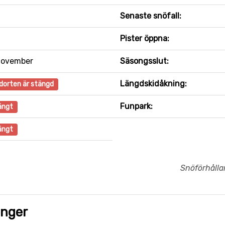
Senaste snöfall:
Pister öppna:
november
Säsongsslut:
Längdskidåkning:
dorten är stängd
Funpark:
ängt
ängt
Snöförhåll
onger