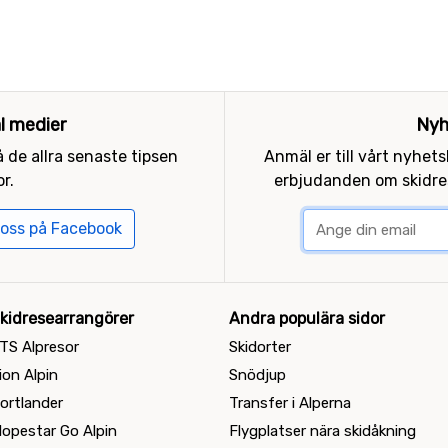
al medier
Nyh
 de allra senaste tipsen
Anmäl er till vårt nyhet
r.
erbjudanden om skidres
 oss på Facebook
kidresearrangörer
Andra populära sidor
TS Alpresor
Skidorter
ion Alpin
Snödjup
ortlander
Transfer i Alperna
lopestar Go Alpin
Flygplatser nära skidåkning