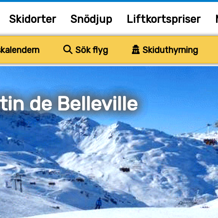
Skidorter
Snödjup
Liftkortspriser
kalendern
Sök flyg
Skiduthyrning
in de Belleville