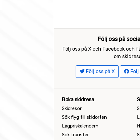
Följ oss på soci
Följ oss på X och Facebook och få
om skidreso
Följ oss på X
Följ
Boka skidresa
S
Skidresor
S
Sök flyg till skidorten
L
Lågpriskalendern
N
Sök transfer
S