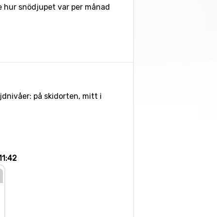
 se hur snödjupet var per månad
dnivåer: på skidorten, mitt i
 11:42