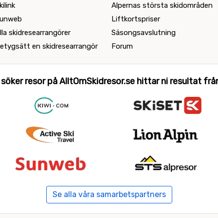
kilink
Alpernas största skidområden
unweb
Liftkortspriser
lla skidresearrangörer
Säsongsavslutning
etygsätt en skidresearrangör
Forum
 söker resor på AlltOmSkidresor.se hittar ni resultat från 
Se alla våra samarbetspartners