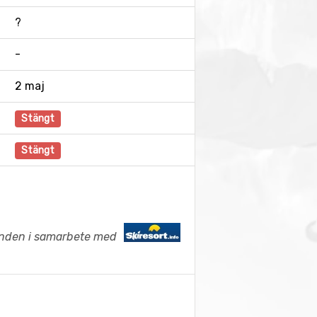
?
-
2 maj
Stängt
Stängt
anden i samarbete med