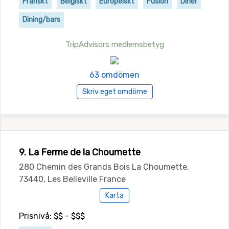
Franskt
Belgiskt
Europeiskt
Fusion
Diner
Dining/bars
TripAdvisors medlemsbetyg
63 omdömen
Skriv eget omdöme
9. La Ferme de la Choumette
280 Chemin des Grands Bois La Choumette,
73440, Les Belleville France
Karta
Prisnivå: $$ - $$$