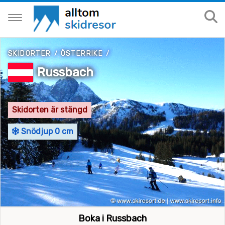
SKIDORTER
/
ÖSTERRIKE
/
Russbach
Skidorten är stängd
Snödjup 0 cm
Boka i Russbach